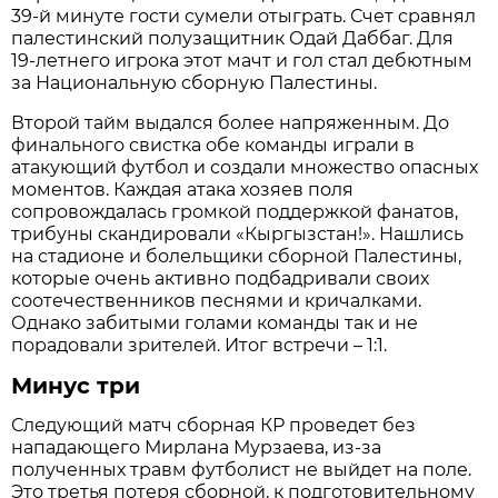
39-й минуте гости сумели отыграть. Счет сравнял
палестинский полузащитник Одай Даббаг. Для
19-летнего игрока этот мачт и гол стал дебютным
за Национальную сборную Палестины.
Второй тайм выдался более напряженным. До
финального свистка обе команды играли в
атакующий футбол и создали множество опасных
моментов. Каждая атака хозяев поля
сопровождалась громкой поддержкой фанатов,
трибуны скандировали «Кыргызстан!». Нашлись
на стадионе и болельщики сборной Палестины,
которые очень активно подбадривали своих
соотечественников песнями и кричалками.
Однако забитыми голами команды так и не
порадовали зрителей. Итог встречи – 1:1.
Минус три
Следующий матч сборная КР проведет без
нападающего Мирлана Мурзаева, из-за
полученных травм футболист не выйдет на поле.
Это третья потеря сборной, к подготовительному