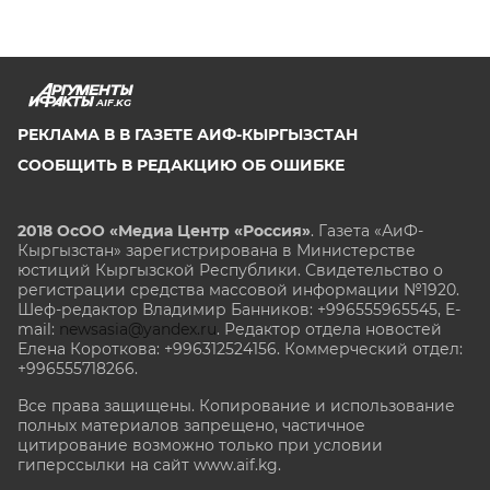
AIF.KG
РЕКЛАМА В В ГАЗЕТЕ АИФ-КЫРГЫЗСТАН
СООБЩИТЬ В РЕДАКЦИЮ ОБ ОШИБКЕ
2018 ОсОО «Медиа Центр «Россия»
. Газета «АиФ-
Кыргызстан» зарегистрирована в Министерстве
юстиций Кыргызской Республики. Свидетельство о
регистрации средства массовой информации №1920.
Шеф-редактор Владимир Банников: +996555965545, E-
mail:
newsasia@yandex.ru
. Редактор отдела новостей
Елена Короткова: +996312524156. Коммерческий отдел:
+996555718266.
Все права защищены. Копирование и использование
полных материалов запрещено, частичное
цитирование возможно только при условии
гиперссылки на сайт www.aif.kg.