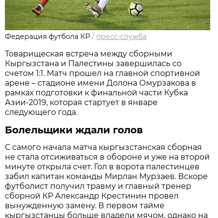
Федерация футбола КР
/
пресс-служба
Товарищеская встреча между сборными
Кыргызстана и Палестины завершилась со
счетом 1:1. Матч прошел на главной спортивной
арене – стадионе имени Долона Омурзакова в
рамках подготовки к финальной части Кубка
Азии-2019, которая стартует в январе
следующего года.
Болельщики ждали голов
С самого начала матча кыргызстанская сборная
не стала отсиживаться в обороне и уже на второй
минуте открыла счет. Гол в ворота палестинцев
забил капитан команды Мирлан Мурзаев. Вскоре
футболист получил травму и главный тренер
сборной КР Александр Крестинин провел
вынужденную замену. В первом тайме
кыргызстанцы больше владели мячом, однако на