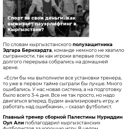
Спорт за свои деньги. Как
выживает пауэрлифтинг в
Кыргызстане?
По словам кыргызстанского
полузащитника
Эдгара Бернхардта
, команде немного не хватило
сыгранности, так как игроки впервые после
долгого перерыва собрались на домашней
арене.
«Если бы мы выполнили все установки тренера,
то уже в первом тайме сыграли бы лучше. Много
ошибались. У нас новая система, а на подготовку
было всего 3-4 дня. Все не так просто, но надо
двигаться вперед. Будем анализировать игру, и
работать над ошибками», – сказал футболист.
Главный тренер сборной Палестины Нуриддин
Оул Али
поблагодарил кыргызстанских
футболистов за хорошую игру. В целом