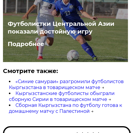
Футболистки Центральной Азии
показали достойную игру
Подробнее
Смотрите также:
«Синие самураи» разгромили футболистов
Кыргызстана в товарищеском матче
→
Кыргызстанские футболисты обыграли
сборную Сирии в товарищеском матче
→
Сборная Кыргызстана по футболу готова к
домашнему матчу с Палестиной
→