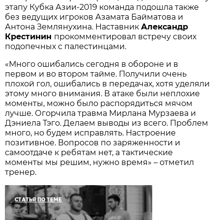
этапу Кубка Азии-2019 команда подошла также
без ведущих игроков Азамата Байматова и
Антона Землянухина. Наставник
Александр
Крестинин
прокомментировал встречу своих
подопечных с палестинцами.
«Много ошибались сегодня в обороне и в
первом и во втором тайме. Получили очень
плохой гол, ошибались в передачах, хотя уделяли
этому много внимания. В атаке были неплохие
моменты, можно было распорядиться мячом
лучше. Огорчила травма Мирлана Мурзаева и
Дэниела Тэго. Делаем выводы из всего. Проблем
много, но будем исправлять. Настроение
позитивное. Вопросов по заряженности и
самоотдаче к ребятам нет, а тактические
моменты мы решим, нужно время» – отметил
тренер.
СТАТЬЯ ПО ТЕМЕ