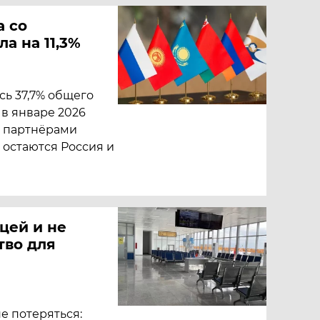
а со
а на 11,3%
ь 37,7% общего
в январе 2026
и партнёрами
 остаются Россия и
ицей и не
тво для
не потеряться: