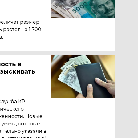
увеличат размер
растет на 1 700
в.
ость в
взыскивать
служба КР
тического
женности. Новые
суммы, которые
ятельно указали в