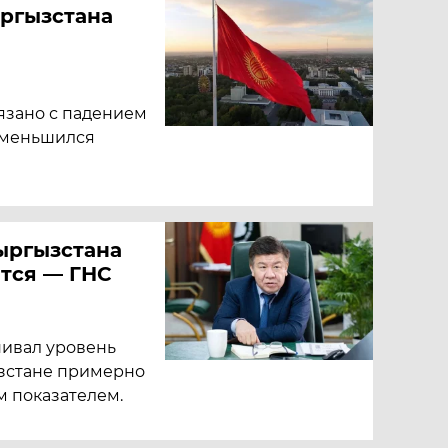
ргызстана
язано с падением
 уменьшился
ыргызстана
тся — ГНС
ивал уровень
зстане примерно
м показателем.