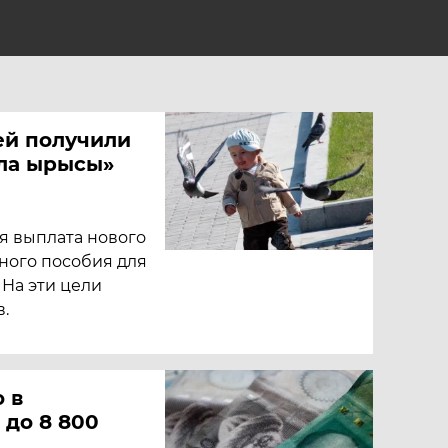
ей получили
ала ырысы»
я выплата нового
ного пособия для
. На эти цели
.
 в
 до 8 800