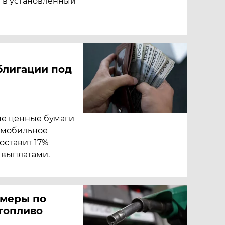
и в установленный
блигации под
ые ценные бумаги
 мобильное
оставит 17%
 выплатами.
 меры по
топливо