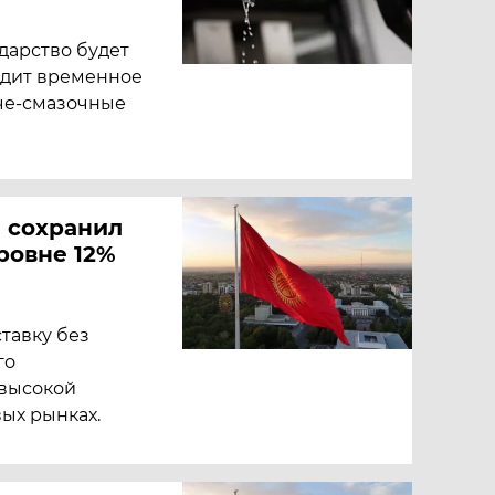
ударство будет
одит временное
че-смазочные
 сохранил
ровне 12%
тавку без
го
 высокой
ых рынках.