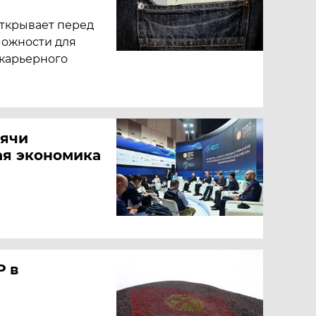
открывает перед
можности для
 карьерного
сячи
ая экономика
Р в