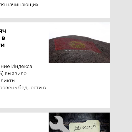
для начинающих
яч
 в
ти
ание Индекса
Б) выявило
фликты
ровень бедности в