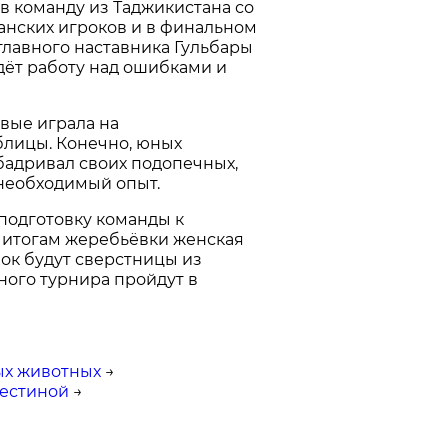
в команду из Таджикистана со
танских игроков и в финальном
главного наставника Гульбары
дёт работу над ошибками и
вые играла на
блицы. Конечно, юных
бадривал своих подопечных,
 необходимый опыт.
 подготовку команды к
о итогам жеребьёвки женская
нок будут сверстницы из
ного турнира пройдут в
ных животных
→
лестиной
→