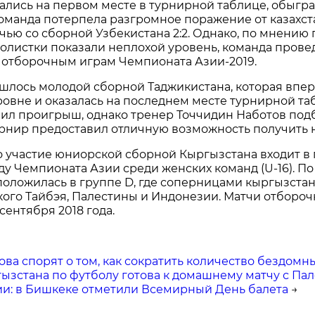
ались на первом месте в турнирной таблице, обыгра
 команда потерпела разгромное поражение от казахс
чью со сборной Узбекистана 2:2. Однако, по мнению 
олистки показали неплохой уровень, команда прове
к отборочным играм Чемпионата Азии-2019.
шлось молодой сборной Таджикистана, которая впер
вне и оказалась на последнем месте турнирной та
ил проигрыш, однако тренер Точчидин Наботов под
урнир предоставил отличную возможность получить
то участие юниорской сборной Кыргызстана входит в
у Чемпионата Азии среди женских команд (U-16). П
сположилась в группе D, где соперницами кыргызста
кого Тайбэя, Палестины и Индонезии. Матчи отбороч
 сентября 2018 года.
ова спорят о том, как сократить количество бездом
ызстана по футболу готова к домашнему матчу с Па
ии: в Бишкеке отметили Всемирный День балета
→