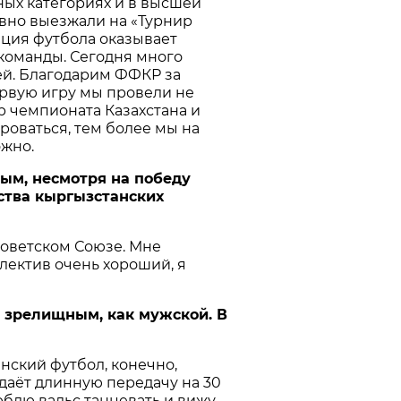
ных категориях и в высшей
авно выезжали на «Турнир
рация футбола оказывает
команды. Сегодня много
ей. Благодарим ФФКР за
ервую игру мы провели не
р чемпионата Казахстана и
роваться, тем более мы на
ожно.
ым, несмотря на победу
рства кыргызстанских
Советском Союзе. Мне
лектив очень хороший, я
 зрелищным, как мужской. В
нский футбол, конечно,
 даёт длинную передачу на 30
юблю вальс танцевать и вижу,