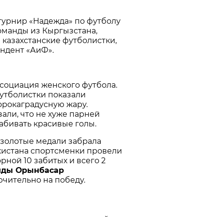
турнир «Надежда» по футболу
команды из Кыргызстана,
 казахстанские футболистки,
ндент «АиФ».
социация женского футбола.
утболистки показали
орокаградусную жару.
али, что не хуже парней
абивать красивые голы.
 золотые медали забрала
екистана спортсменки провели
рной 10 забитых и всего 2
анды Орынбасар
ючительно на победу.