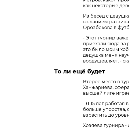
как некоторые дев
Из бесед с девушк
желанием развиват
Орозбекова в футб
- Этот турнир важ
приехали сюда за 
это было моим хоб
дедушка меня научи
воодушевляет, - ск
То ли ещё будет
Второе место в ту
Ханжариева, сфера
высшей лиге играе
- Я 15 лет работал
больше упорства, с
взрастить до уров
Хозяева турнира -