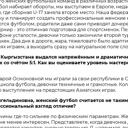
ого женских футбольных команд в различных возраст
бол набирает обороты, мы выступаем в Европе, нед
и, где сборная U-17 заняла второе место. Наша феде
у и планирует создать профессиональные женские 
ются футболом, родители даже сами приводят дочер
рнир - это отличная подготовка для спортсменок. П
фоне усталости, девочки только закончили второй ту
кек. Два дня в дороге, жара, тяжеловато было адапти
ях играем, а выходить сразу на натуральное поле сл
й Кыргызстана выдался напряжённым и драматичн
 со счётом 5:1. Как вы оцениваете уровень масте
барой Осмоновной мы играли за свои республики в 
школа футбола, девочки техничные и грамотные. Кол
 выступления на предстоящих Азиатских играх.
гельдиновна, женский футбол считается не таким
ссиональный взгляд отличие?
жчины где-то сильнее по физическим параметрам. Же
не менее интересен. Представляете, когда девчонка
вляется характер, сколько терпения. Я, например, л