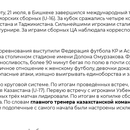
ту, 21 июля, в Бишкеке завершился международный 
орских сборных (U-16). За кубок сражались четыре 
истана и Таджикистана. Сильнейшими игроками стали
турнире. За играми сборных ЦА наблюдала корреспо
оревнования выступили Федерация футбола КР и Ас
на столичном стадионе имени Долона Омурзакова. Ф
осливость, более 90 минут бегая по полю в почти с
ичное отношение к женскому футболу, девочки доказ
пасные атаки, изящно выигрывать единоборства и з
о круговой системе. По итогам проведённых встреч,
 Казахстана (U-17). Первую встречу с игроками Узб
ных трёх матчах лидировали. По итогам в копилке сбо
. По словам
главного тренера казахстанской ком
её подопечные с самого начала были настроены искл