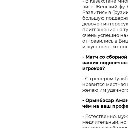
- В Казахстане мн
лиге. Женский фут
Развития» в Грузи
большую поддержк
девочек интересу
приглашение на ту
очень успешно на 
отправились в Биш
искусственных пол
- Матч со сборно
ваших подопечных
игроков?
- С тренером Гуль
нравится местная 
желаю им удачного
- Орынбасар Аман
чём на ваш профе
- Естественно, му
медлительный, но 
метров, какой проя