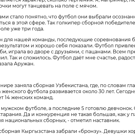
очки могут танцевать на поле с мячом.
ами стало понятно, что футбол они выбрали осознан
ься в этой сфере. Так голкипер сборной победителе
оле уже три года.
ен для нашей команды, последующие соревнования б
результатом и хорошо себя показали. Футбол привлек
би, играла во дворе с друзьями, с пацанами. Всем п
л. Так и сложилось. Футбол даёт мне счастье, радость
азала Аружан.
рнире заняла сборная Узбекистана, где, по словам г
 женского футбола развивается около 30 лет. Сегод
т 14 женских команд.
 в мужском футболе, а последние 5 готовлю девчонок.
тарания. Да и конкуренция не такая большая, как у 
ня национальных сборных, - отметил наставник.
 сборная Кыргызстана забрали «бронзу». Девушки хо