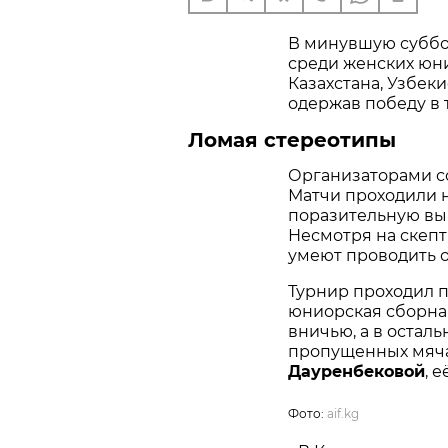
В минувшую суббо
среди женских юни
Казахстана, Узбек
одержав победу в 
Ломая стереотипы
Организаторами с
Матчи проходили 
поразительную вын
Несмотря на скепт
умеют проводить о
Турнир проходил п
юниорская сборная
вничью, а в осталь
пропущенных мяча
Дауренбековой
, 
Фото:
aif.kg