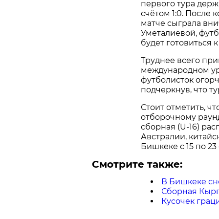
первого тура держ
счётом 1:0. После
матче сыграла вни
Уметалиевой, футб
будет готовиться 
Труднее всего при
международном уро
футболисток огорч
подчеркнув, что т
Стоит отметить, ч
отборочному раунд
сборная (U-16) ра
Австралии, китайс
Бишкеке с 15 по 23
Смотрите также:
В Бишкеке сн
Сборная Кырг
Кусочек грац