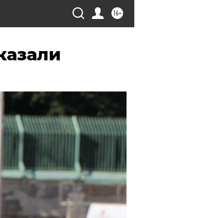
16+
казали