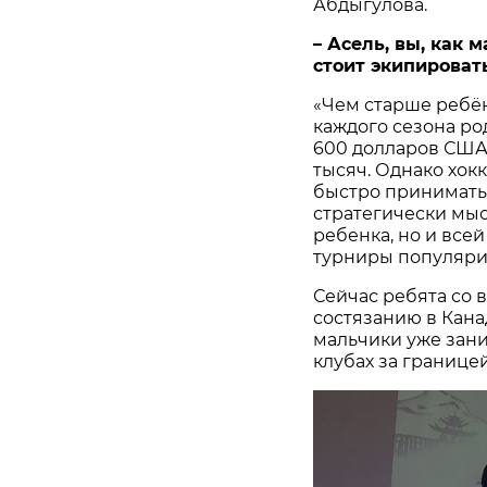
Абдыгулова.
– Асель, вы, как 
стоит экипироват
«Чем старше ребё
каждого сезона ро
600 долларов США. 
тысяч. Однако хок
быстро принимать 
стратегически мыс
ребенка, но и все
турниры популяриз
Сейчас ребята со 
состязанию в Кана
мальчики уже зан
клубах за границей