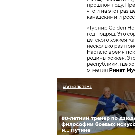
прошлом году. Пре
что и на этот раз
канадскими и рос
«Турнир Golden Hor
год подряд. Это с
детского хоккея К
несколько раз при
Настало время пок
родины хоккея. Эт
республики, где хо
отметил
Ринат Му
СТАТЬЯ ПО ТЕМЕ
80-летний тренер по дзюд
философии боевых искусс
и… Путине