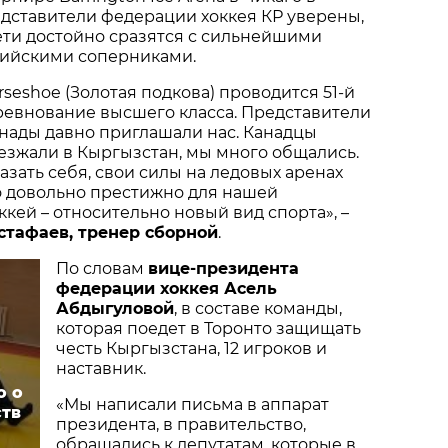
дставители федерации хоккея КР уверены,
 дети достойно сразятся с сильнейшими
сийскими соперниками.
seshoe (Золотая подкова) проводится 51-й
оревнование высшего класса. Представители
анады давно приглашали нас. Канадцы
езжали в Кыргызстан, мы много общались.
азать себя, свои силы на ледовых аренах
о довольно престижно для нашей
ккей – относительно новый вид спорта», –
стафаев, тренер сборной
.
По словам
вице-президента
федерации хоккея Асель
Абдыгуловой
, в составе команды,
которая поедет в Торонто защищать
честь Кыргызстана, 12 игроков и
наставник.
о о
«Мы написали письма в аппарат
тв
президента, в правительство,
обращались к депутатам, которые в