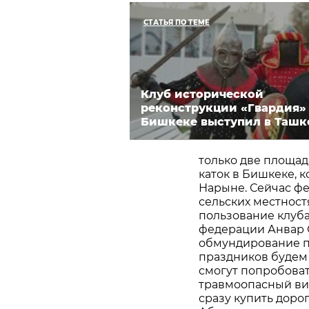
СТАТЬЯ ПО ТЕМЕ
Клуб исторической
реконструкции «Гвардия»
Бишкеке выступил в Ташк
только две площад
каток в Бишкеке, 
Нарыне. Сейчас фе
сельских местност
пользование клуб
федерации Анвар 
обмундирование п
праздников будем 
смогут попробовать
травмоопасный вид
сразу купить доро