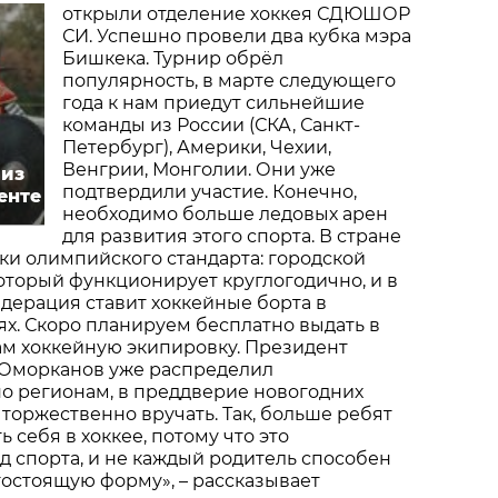
открыли отделение хоккея СДЮШОР
СИ. Успешно провели два кубка мэра
Бишкека. Турнир обрёл
популярность, в марте следующего
года к нам приедут сильнейшие
команды из России (СКА, Санкт-
Петербург), Америки, Чехии,
Венгрии, Монголии. Они уже
 из
подтвердили участие. Конечно,
енте
необходимо больше ледовых арен
для развития этого спорта. В стране
ки олимпийского стандарта: городской
который функционирует круглогодично, и в
дерация ставит хоккейные борта в
ях. Скоро планируем бесплатно выдать в
ам хоккейную экипировку. Президент
Оморканов уже распределил
о регионам, в преддверие новогодних
торжественно вручать. Так, больше ребят
 себя в хоккее, потому что это
 спорта, и не каждый родитель способен
гостоящую форму», – рассказывает