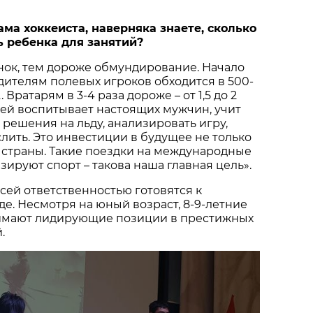
мама хоккеиста, наверняка знаете, сколько
ь ребенка для занятий?
нок, тем дороже обмундирование. Начало
дителям полевых игроков обходится в 500-
Вратарям в 3-4 раза дороже – от 1,5 до 2
кей воспитывает настоящих мужчин, учит
решения на льду, анализировать игру,
лить. Это инвестиции в будущее не только
й страны. Такие поездки на международные
ируют спорт – такова наша главная цель».
всей ответственностью готовятся к
де. Несмотря на юный возраст, 8-9-летние
имают лидирующие позиции в престижных
.