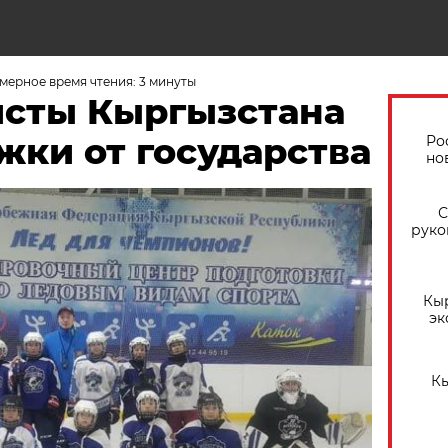
мерное время чтения: 3 минуты
сты Кыргызстана
жки от государства
Ро
но
С
руко
Кы
эк
Кы