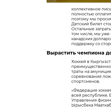
коллективное пись
полностью оплатит
поэтому мы просим
Детский билет стои
Остальные затрат
том числе, мы уже 
канадских долларо
поддержку со сторо
Вырастить чемпиона д
Хоккей в Кыргызст
преимущественно 
траты на амуницию
соревнования лож
спортсменов.
«Федерация хоккея
всей республике. 
Управления физич
Ырысбека Маатка