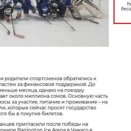
К
бес
и родители спортсменов обратились к
ластям за финансовой поддержкой. До
меньше месяца, однако на поездку
тает около миллиона сомов. Основную часть
носы за участие, питание и проживание – на
ли, которые сейчас просят государство
отя бы в покупке билетов.
анцев пригласили после победы на
нире Barrington Ice Arena в Чикаго в