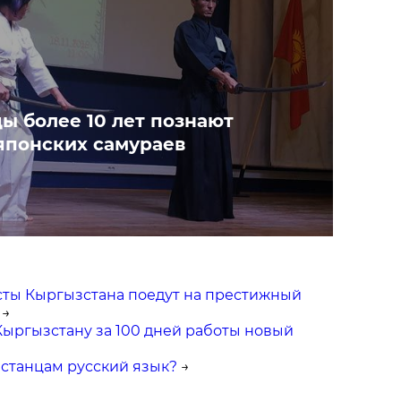
ы более 10 лет познают
понских самураев
ты Кыргызстана поедут на престижный
→
Кыргызстану за 100 дней работы новый
станцам русский язык?
→