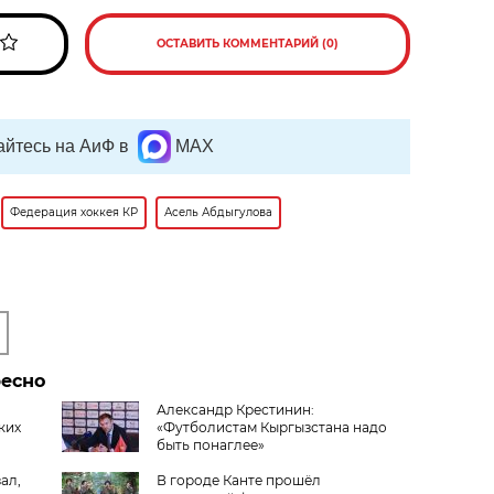
ОСТАВИТЬ КОММЕНТАРИЙ (0)
йтесь на АиФ в
MAX
Федерация хоккея КР
Асель Абдыгулова
ресно
Александр Крестинин:
ких
«Футболистам Кыргызстана надо
быть понаглее»
ал,
В городе Канте прошёл