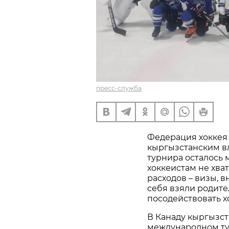
пресс-служба
Федерация хоккея 
кыргызстанским в
турнира осталось 
хоккеистам не хва
расходов – визы, в
себя взяли родите
посодействовать х
В Канаду кыргызст
международном тур