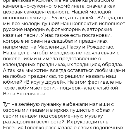
организован коллектив на базе кыргызского
камвольно-суконного комбината, сначала как
цеховая самодеятельность. Нашей молодой
исполнительнице - 55 лет, а старшей - 82 года, но
мы все молоды душой! Наш коллектив исполняет
русские народные, фольклорные, авторские
казачьи песни. У нас также есть постановки,
которые играем на свадьбах и праздниках,
например, на Масленицу, Пасху и Рождество.
Наша цель - чтобы молодёжь не теряла связи с
поколениями и имела представление о
календарных праздниках, их традициях, обрядах.
А так как мы хотим всегда оставаться любимцами
на любых праздниках, то решили назвать наш
юбилей «В кругу друзей». На этом фестивале мы
тоже любимые гости, - подчеркнула с улыбкой
Вера Евгеньевна.
Тут на зелёную лужайку выбежали малыши с
озорными лицами в ярких пушистых юбках и
своим танцем под современную музыку
раззадорили всех гостей. Их руководитель
Евгения Головко рассказала о своих подопечных: