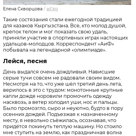
Елена Скворцова
/
aif.kg
Такие состязания стали ежегодной традицией
для казаков Кыргызстана. Все, кто молод душой,
крепок телом и мог показать свою удаль,
приняли участие в спортивных играх настоящих
удальцов-молодцов. Корреспондент «АиФ»
побывала на легендарной «олимпиаде».
Лейся, песня
День выдался очень дождливый. Нависшие
серые тучи совсем не радовали своим видом.
Несмотря на то, что уже шёл третий день лета,
верилось в это с трудом: монотонные крупные
капли дождя норовили промочить одежду
насквозь, а ветер холодил уши, нос и пальцы.
Было промозгло, сыро и неуютно, будто в пору
осенних дождей. Подъезжая к назначенному
месту, я невольно съёжилась, осознавая, что
придётся покинуть теплую машину. Но стоило
мне ступить на землю, как праздничная волна