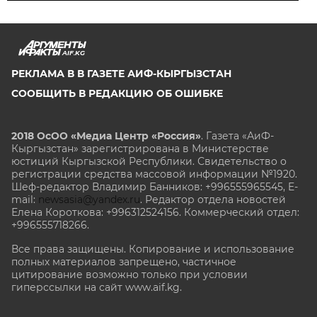
AIF.KG
РЕКЛАМА В В ГАЗЕТЕ АИФ-КЫРГЫЗСТАН
СООБЩИТЬ В РЕДАКЦИЮ ОБ ОШИБКЕ
2018 ОсОО «Медиа Центр «Россия»
. Газета «АиФ-
Кыргызстан» зарегистрирована в Министерстве
юстиций Кыргызской Республики. Свидетельство о
регистрации средства массовой информации №1920.
Шеф-редактор Владимир Банников: +996555965545, E-
mail:
newsasia@yandex.ru
. Редактор отдела новостей
Елена Короткова: +996312524156. Коммерческий отдел:
+996555718266.
Все права защищены. Копирование и использование
полных материалов запрещено, частичное
цитирование возможно только при условии
гиперссылки на сайт www.aif.kg.