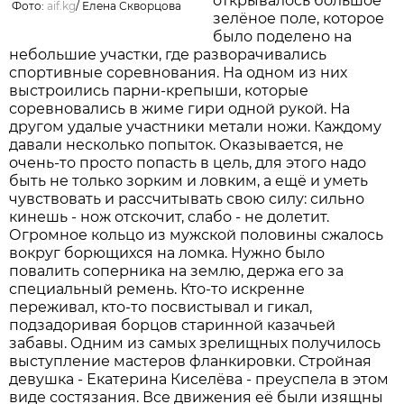
открывалось большое
Фото:
aif.kg
/
Елена Скворцова
зелёное поле, которое
было поделено на
небольшие участки, где разворачивались
спортивные соревнования. На одном из них
выстроились парни-крепыши, которые
соревновались в жиме гири одной рукой. На
другом удалые участники метали ножи. Каждому
давали несколько попыток. Оказывается, не
очень-то просто попасть в цель, для этого надо
быть не только зорким и ловким, а ещё и уметь
чувствовать и рассчитывать свою силу: сильно
кинешь - нож отскочит, слабо - не долетит.
Огромное кольцо из мужской половины сжалось
вокруг борющихся на ломка. Нужно было
повалить соперника на землю, держа его за
специальный ремень. Кто-то искренне
переживал, кто-то посвистывал и гикал,
подзадоривая борцов старинной казачьей
забавы. Одним из самых зрелищных получилось
выступление мастеров фланкировки. Стройная
девушка - Екатерина Киселёва - преуспела в этом
виде состязания. Все движения её были изящны