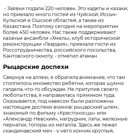
- Заявки подали 220 человек. Это кадеты и казаки,
но приехало много гостей из Чуйской, Иссык-
Кульской и Ошской областей, а также из
Казахстана. Поэтому сегодня на мероприятии
более 450 человек. Нас также поддерживают
казачьи ансамбли «Хмель», клуб исторической
реконструкции «Гвардия», приехали гости из
Россотрудничества, российского посольства,
Кантовского окмоту, - отметил атаман
Рыцарские доспехи
Свернув на аллею, я обратила внимание, что там
столпилось множество ребятни, которая шумно
галдела, что-то обсуждая. Не притупив своего
любопытства, я направилась прямиком туда.
Оказывается, под навесом были разложены
настоящие доспехи воинов: рыцарский шлем,
знакомый по фильму «Крестоносцы» или
«Александр Невский», нагрудник, латы, железные
перчатки, топоры из металла. Здесь же лежал
скандинавский меч - у него кончик круглый,