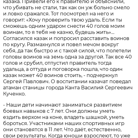
казака. Привели его к правителю и объяснили,
что убивать не стали, так как он уж больно смело
и ловко сражался. Тот посмотрел на него и
говорит: «Хочу проверить твою удаль. Если ты
сможешь одним ударом снести 40 голов моим
воинам, то я тебя не казню, будешь жить»…
Согласился казак и попросил расставить воинов
по кругу. Размахнулся и повел мечом вокруг
себя, да так быстро и с такой силой, что полетели
головы воинов на земь одна за другой. Так все 40
голов и срубил, отпустил правитель тогда
удальца, а оттуда и поговорка пошла, что один
казак может 40 воинов стоить, - подчеркнул
Сергей Павлович. О воспитании казачат поведал
атаман станицы города Канта Василий Сергеевич
Кученко.
- Наши дети начинают заниматься развитием
боевых навыков с 7 лет. Они должны уметь
ездить верхом на коне, владеть шашкой, уметь
бороться. Участниками наших спортивных игр
они становятся в 11 лет. Что даёт, естественно,
свои результаты. Когда юноши взрослеют, то уже