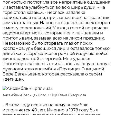
полностью поглотила все неприятные ощущения
и заставила улыбнуться во всю ширь души. «На
горе стоял казак…», - неслась издалека
залихватская песня, приглашая всех на праздник
самых отважных. Народ «стекался» со всех сторон
к месту соревнований. У входа гостей встречали
задорные артисты, которые пели, танцевали и
притопывали, зазывая всех на лихой праздник.
Невозможно было оторвать глаз от ярких
костюмов, улыбающихся лиц и оставалось только
дивиться и заряжаться огромной излучающейся
жизнерадостной энергией. Мне удалось
протиснуться сквозь пританцовывающую толпу к
руководителю ансамбля «Прялица» Спицыной
Вере Евгеньевне, которая рассказала о своём
«детище».
Ансамбль «Прялица» Фото:
aif.kg
/
Елена Скворцова
- В этом году осенью нашему ансамблю
исполняется 40 лет. Именно в 1978 году был