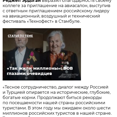
Реджеп Эрдоган
выразил благодарность своему
коллеге за приглашение на авиасалон, выступив
с ответным приглашением российскому лидеру
на авиационный, воздушный и технический
фестиваль «Технофест» в Стамбуле.
СТАТЬЯ ПО ТЕМЕ
«Так жили миллионы»: ВОВ
глазами очевидцев
«Тесное сотрудничество, диалог между Россией
и Турцией опирается на исторические, глубокие,
богатые корни. Продолжают биться рекорды
по посещаемости нашей страны российскими
туристами. В этом году мы ожидаем около шести
миллионов российских туристов в нашей стране.