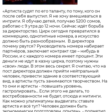
«Артиста судят по его таланту, по тому, кого он
после себя выпустил. Я не хочу вмешиваться в
интриги. Я обучаю детей, получаю 5200 сомов,
работаю с 9 утра до 12 ночи. Сейчас идёт борьба
за директорство. Цирк сегодня превратился в
коммерцию, однотипные номера, а искусство
должно быть разнообразным. В директора
почему рвутся? Руководитель номера набирает
партнёров, заключает контракт где – нибудь в
России, и с каждого номера имеет процент. Эти
деньги не идут в казну цирка, поэтому нужны
«свои» люди. В этом весь секрет. Я считаю, что на
пост директора должен прийти нейтральный
человек, привести здание в соответствующий
вид, а артисты пусть занимаются творчеством. На
то они и артисты - повышать уровень,
гастролировать… Если этого не делать, то
востребованности не будет, отсюда и митинги.
Как можно ультиматумы выдвигать: ставьте
артиста и всё тут? Человек должен быть
экономически подготовлен, опытен», - подметил