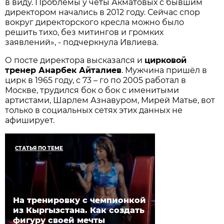
в виду. Проблемы у четы Акматовых с бывшим
директором начались в 2012 году. Сейчас спор
вокруг директорского кресла можно было
решить тихо, без митингов и громких
заявлений», - подчеркнула Ивлиева.
О посте директора высказался и
цирковой
тренер Анарбек Айталиев
. Мужчина пришёл в
цирк в 1965 году, с 73 – го по 2005 работал в
Москве, трудился бок о бок с именитыми
артистами, Шарлем Азнавуром, Мирей Матье, вот
только в социальных сетях этих данных не
афиширует.
СТАТЬЯ ПО ТЕМЕ
На тренировку с чемпионкой
из Кыргызстана. Как создать
фигуру своей мечты