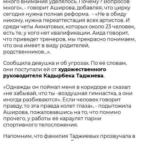
много внимания уделялось. Почему? Вопросов
много», - говорит Аширова, добавляя, что цирку
сегодня нужна полная реформа. - «Не в обиду
никому, нужна переаттестация всех артистов. И
среди четы Акматовых, которых около 23 человек,
есть те, у кого нет квалификации. Аида говорит,
что приведет тренеров, мы прекрасно понимаем,
что она имеет в виду родителей,
родственников…».
Сообщила девушка и об угрозах. По её словам,
они поступали ей от
художественного
руководителя Кадырбека Таджиева
.
«Однажды он поймал меня в коридоре и сказал:
«не забывай, что ты -воздушная гимнастка, а они
иногда разбиваются». Если человек говорит
правду, то эта правда колет глаза», - подытожила
Аширова, пожаловавшись на то, что помимо
прочего, у работы её караулят парни
спортивного телосложения.
Напомним, что фамилия Таджиевых прозвучала в