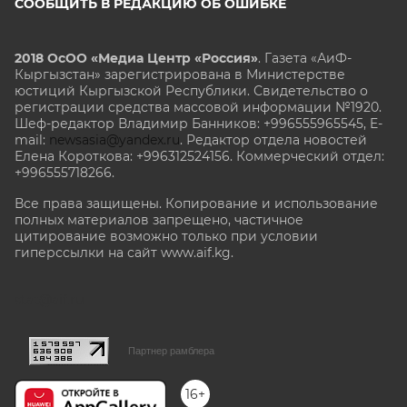
СООБЩИТЬ В РЕДАКЦИЮ ОБ ОШИБКЕ
2018 ОсОО «Медиа Центр «Россия»
. Газета «АиФ-
Кыргызстан» зарегистрирована в Министерстве
юстиций Кыргызской Республики. Свидетельство о
регистрации средства массовой информации №1920.
Шеф-редактор Владимир Банников: +996555965545, E-
mail:
newsasia@yandex.ru
. Редактор отдела новостей
Елена Короткова: +996312524156. Коммерческий отдел:
+996555718266.
Все права защищены. Копирование и использование
полных материалов запрещено, частичное
цитирование возможно только при условии
гиперссылки на сайт www.aif.kg.
stat@aif.ru
Партнер рамблера
16+