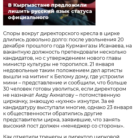
В Кыргызстане предложили
лишить русский язык статуса
официального
Споры вокруг директорского кресла в цирке
длились довольно долго: после увольнения 20
декабря прошлого года Курмангазы Исанаева, на
вакантную должность претендовали несколько
кандидатов, но с утверждением нового главы
министр культуры не торопился. 21 января
недовольные таким положением дел артисты
вышли на митинг к Белому дому, где устроили
мини – представление и сообщили, что больше
30 человек готовы уволиться, если директором
не назначат Аиду Акматову – потомственную
циркачку, знающую «кухню» изнутри. За её
кандидатуру выступали многие, однако 23 января
к общественности обратились другие
представители цирка, заявившие, что занять
высокий пост должен «менеджер со стороны».
Как отметили тренеры и директор цирковой