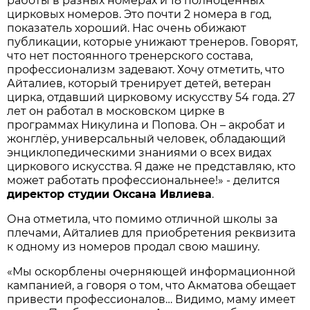
работы в разных номерах и 18 полноценных
цирковых номеров. Это почти 2 номера в год,
показатель хороший. Нас очень обижают
публикации, которые унижают тренеров. Говорят,
что нет постоянного тренерского состава,
профессионализм задевают. Хочу отметить, что
Айталиев, который тренирует детей, ветеран
цирка, отдавший цирковому искусству 54 года. 27
лет он работал в московском цирке в
программах Никулина и Попова. Он – акробат и
жонглёр, универсальный человек, обладающий
энциклопедическими знаниями о всех видах
циркового искусства. Я даже не представляю, кто
может работать профессиональнее!» - делится
директор студии Оксана Ивлиева
.
Она отметила, что помимо отличной школы за
плечами, Айталиев для приобретения реквизита
к одному из номеров продал свою машину.
«Мы оскорблены очерняющей информационной
кампанией, а говоря о том, что Акматова обещает
привести профессионалов… Видимо, маму имеет