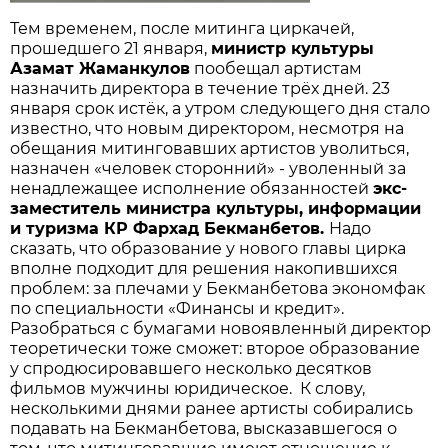
Тем временем, после митинга циркачей,
прошедшего 21 января,
министр культуры
Азамат Жаманкулов
пообещал артистам
назначить директора в течение трёх дней. 23
января срок истёк, а утром следующего дня стало
известно, что новым директором, несмотря на
обещания митинговавших артистов уволиться,
назначен «человек сторонний» - уволенный за
ненадлежащее исполнение обязанностей
экс-
заместитель министра культуры, информации
и туризма КР Фархад Бекманбетов.
Надо
сказать, что образование у нового главы цирка
вполне подходит для решения накопившихся
проблем: за плечами у Бекманбетова экономфак
по специальности «Финансы и кредит».
Разобраться с бумагами новоявленный директор
теоретически тоже сможет: второе образование
у спродюсировавшего несколько десятков
фильмов мужчины юридическое. К слову,
несколькими днями ранее артисты собирались
подавать на Бекманбетова, высказавшегося о