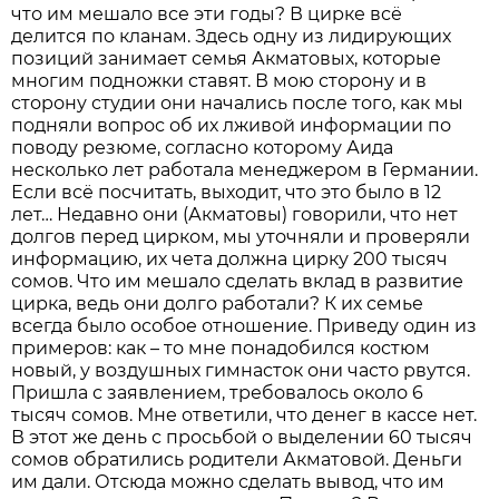
что им мешало все эти годы? В цирке всё
делится по кланам. Здесь одну из лидирующих
позиций занимает семья Акматовых, которые
многим подножки ставят. В мою сторону и в
сторону студии они начались после того, как мы
подняли вопрос об их лживой информации по
поводу резюме, согласно которому Аида
несколько лет работала менеджером в Германии.
Если всё посчитать, выходит, что это было в 12
лет… Недавно они (Акматовы) говорили, что нет
долгов перед цирком, мы уточняли и проверяли
информацию, их чета должна цирку 200 тысяч
сомов. Что им мешало сделать вклад в развитие
цирка, ведь они долго работали? К их семье
всегда было особое отношение. Приведу один из
примеров: как – то мне понадобился костюм
новый, у воздушных гимнасток они часто рвутся.
Пришла с заявлением, требовалось около 6
тысяч сомов. Мне ответили, что денег в кассе нет.
В этот же день с просьбой о выделении 60 тысяч
сомов обратились родители Акматовой. Деньги
им дали. Отсюда можно сделать вывод, что им