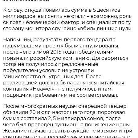
К слову, откуда появилась сумма в 5 десятков
миллиардов, выяснять не стали – возможно, роль
сыграл человеческий фактор, и специалист по ту
сторону монитора случайно «вбил» лишние нули.
Напомним, результаты первого тендера по
нашумевшему проекту были аннулированы,
после чего зимой 2015 года победителями
признали российскую компанию. Договориться
тогда не получилось: предложенные
победителем условия не устроили
Министерство внутренних дел. После
реализацией должна была заняться китайская
компания «Huawei» - не получилось и там:
подрядчик требованиям не соответствовал.
После многократных неудач очередной тендер
объявили 20 июля настоящего года: пороговая
сумма составила 2, 5 миллиарда сомов, после
чего был проведён аукцион на понижение цены.
Желание поучаствовать в аукционе изъявили три
компании – одна российская и две местные – это