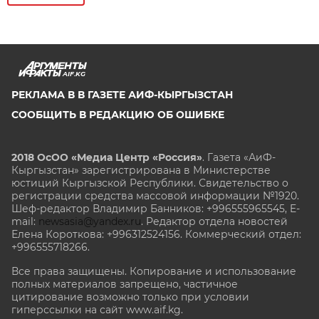
AIF.KG
РЕКЛАМА В В ГАЗЕТЕ АИФ-КЫРГЫЗСТАН
СООБЩИТЬ В РЕДАКЦИЮ ОБ ОШИБКЕ
2018 ОсОО «Медиа Центр «Россия»
. Газета «АиФ-
Кыргызстан» зарегистрирована в Министерстве
юстиций Кыргызской Республики. Свидетельство о
регистрации средства массовой информации №1920.
Шеф-редактор Владимир Банников: +996555965545, E-
mail:
newsasia@yandex.ru
. Редактор отдела новостей
Елена Короткова: +996312524156. Коммерческий отдел:
+996555718266.
Все права защищены. Копирование и использование
полных материалов запрещено, частичное
цитирование возможно только при условии
гиперссылки на сайт www.aif.kg.