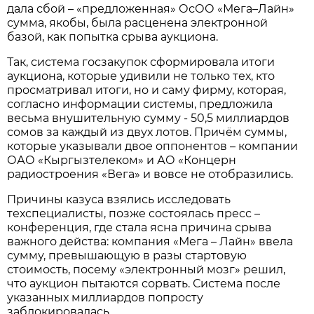
дала сбой – «предложенная» ОсОО «Мега–Лайн»
сумма, якобы, была расценена электронной
базой, как попытка срыва аукциона.
Так, система госзакупок сформировала итоги
аукциона, которые удивили не только тех, кто
просматривал итоги, но и саму фирму, которая,
согласно информации системы, предложила
весьма внушительную сумму - 50,5 миллиардов
сомов за каждый из двух лотов. Причём суммы,
которые указывали двое оппонентов – компании
ОАО «Кыргызтелеком» и АО «Концерн
радиостроения «Вега» и вовсе не отобразились.
Причины казуса взялись исследовать
техспециалисты, позже состоялась пресс –
конференция, где стала ясна причина срыва
важного действа: компания «Мега – Лайн» ввела
сумму, превышающую в разы стартовую
стоимость, посему «электронный мозг» решил,
что аукцион пытаются сорвать. Система после
указанных миллиардов попросту
заблокировалась.