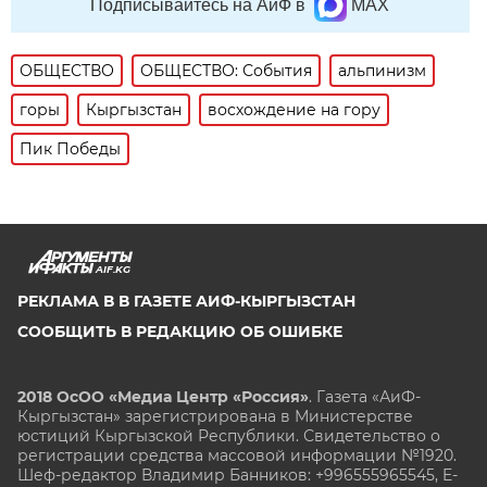
Подписывайтесь на АиФ в
MAX
ОБЩЕСТВО
ОБЩЕСТВО: События
альпинизм
горы
Кыргызстан
восхождение на гору
Пик Победы
AIF.KG
РЕКЛАМА В В ГАЗЕТЕ АИФ-КЫРГЫЗСТАН
СООБЩИТЬ В РЕДАКЦИЮ ОБ ОШИБКЕ
2018 ОсОО «Медиа Центр «Россия»
. Газета «АиФ-
Кыргызстан» зарегистрирована в Министерстве
юстиций Кыргызской Республики. Свидетельство о
регистрации средства массовой информации №1920.
Шеф-редактор Владимир Банников: +996555965545, E-