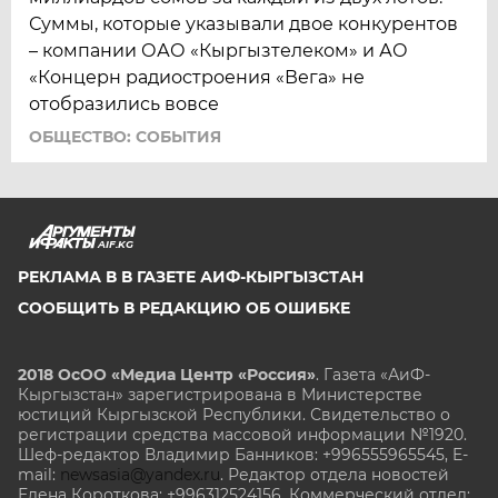
Суммы, которые указывали двое конкурентов
– компании ОАО «Кыргызтелеком» и АО
«Концерн радиостроения «Вега» не
отобразились вовсе
ОБЩЕСТВО: СОБЫТИЯ
AIF.KG
РЕКЛАМА В В ГАЗЕТЕ АИФ-КЫРГЫЗСТАН
СООБЩИТЬ В РЕДАКЦИЮ ОБ ОШИБКЕ
2018 ОсОО «Медиа Центр «Россия»
. Газета «АиФ-
Кыргызстан» зарегистрирована в Министерстве
юстиций Кыргызской Республики. Свидетельство о
регистрации средства массовой информации №1920.
Шеф-редактор Владимир Банников: +996555965545, E-
mail:
newsasia@yandex.ru
. Редактор отдела новостей
Елена Короткова: +996312524156. Коммерческий отдел: