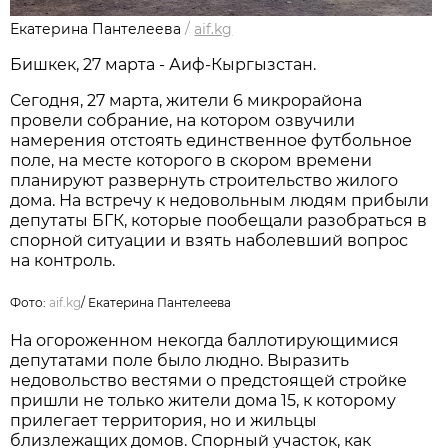
Екатерина Пантелеева
/
aif.kg
Бишкек, 27 марта - Аиф-Кыргызстан.
Сегодня, 27 марта, жители 6 микрорайона
провели собрание, на котором озвучили
намерения отстоять единственное футбольное
поле, на месте которого в скором времени
планируют развернуть строительство жилого
дома. На встречу к недовольным людям прибыли
депутаты БГК, которые пообещали разобраться в
спорной ситуации и взять наболевший вопрос
на контроль.
Фото:
aif.kg
/
Екатерина Пантелеева
На огороженном некогда баллотирующимися
депутатами поле было людно. Выразить
недовольство вестями о предстоящей стройке
пришли не только жители дома 15, к которому
прилегает территория, но и жильцы
близлежащих домов. Спорный участок, как