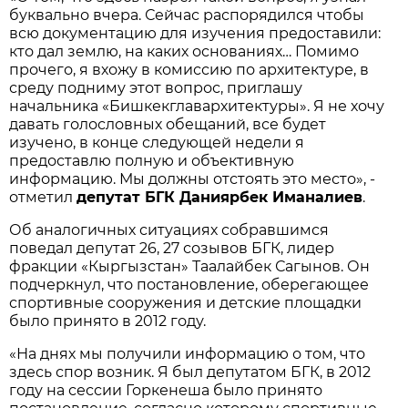
буквально вчера. Сейчас распорядился чтобы
всю документацию для изучения предоставили:
кто дал землю, на каких основаниях… Помимо
прочего, я вхожу в комиссию по архитектуре, в
среду подниму этот вопрос, приглашу
начальника «Бишкекглавархитектуры». Я не хочу
давать голословных обещаний, все будет
изучено, в конце следующей недели я
предоставлю полную и объективную
информацию. Мы должны отстоять это место», -
отметил
депутат БГК Даниярбек Иманалиев
.
Об аналогичных ситуациях собравшимся
поведал депутат 26, 27 созывов БГК, лидер
фракции «Кыргызстан» Таалайбек Сагынов. Он
подчеркнул, что постановление, оберегающее
спортивные сооружения и детские площадки
было принято в 2012 году.
«На днях мы получили информацию о том, что
здесь спор возник. Я был депутатом БГК, в 2012
году на сессии Горкенеша было принято