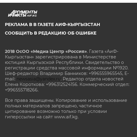
AIF.KG
РЕКЛАМА В В ГАЗЕТЕ АИФ-КЫРГЫЗСТАН
СООБЩИТЬ В РЕДАКЦИЮ ОБ ОШИБКЕ
2018 ОсОО «Медиа Центр «Россия»
. Газета «АиФ-
Кыргызстан» зарегистрирована в Министерстве
юстиций Кыргызской Республики. Свидетельство о
регистрации средства массовой информации №1920.
Шеф-редактор Владимир Банников: +996555965545, E-
mail:
newsasia@yandex.ru
. Редактор отдела новостей
Елена Короткова: +996312524156. Коммерческий отдел:
+996555718266.
Все права защищены. Копирование и использование
полных материалов запрещено, частичное
цитирование возможно только при условии
гиперссылки на сайт www.aif.kg.
stat@aif.ru