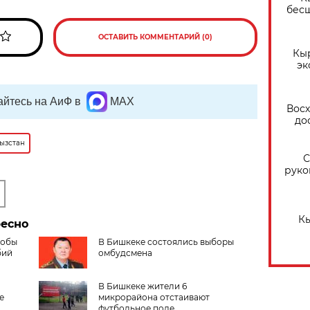
бес
ОСТАВИТЬ КОММЕНТАРИЙ (0)
Кы
эк
йтесь на АиФ в
MAX
Восх
до
ызстан
С
руко
Кы
ресно
лобы
В Бишкеке состоялись выборы
бий
омбудсмена
В Бишкеке жители 6
е
микрорайона отстаивают
футбольное поле