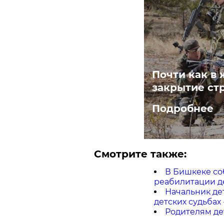
Почти как в 
закрытие ст
Подробнее
Смотрите также:
В Бишкеке со
реабилитации д
Начальник де
детских судьбах
Родителям де