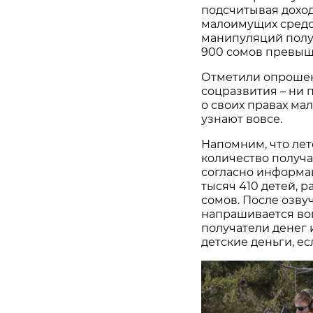
подсчитывая дохо
малоимущих средст
манипуляций получ
900 сомов превыш
Отметили опрошен
соцразвития – ни п
о своих правах ма
узнают вовсе.
Напомним, что лет
количество получ
согласно информац
тысяч 410 детей, 
сомов. После озву
напрашивается воп
получатели денег и
детские деньги, е