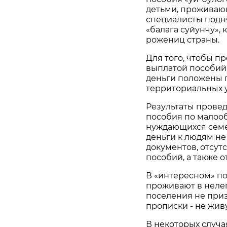
детьми, проживающ
специалисты подн
«балага суйунчу», 
рожениц страны.
Для того, чтобы п
выплатой пособий
деньги положены п
территориальных 
Результаты прове
пособия по малоо
нуждающихся семе
деньги к людям не
документов, отсут
пособий, а также 
В «интересном» по
проживают в нелег
поселения не приз
прописки - не жив
В некоторых случа