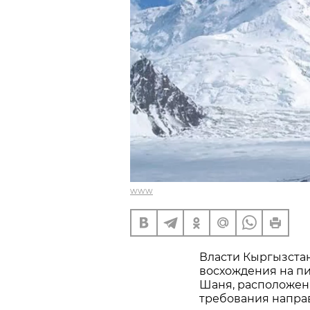
www
Власти Кыргызста
восхождения на п
Шаня, расположенн
требования напра