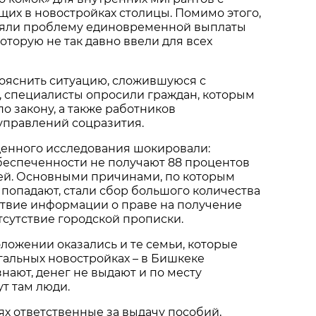
их в новостройках столицы. Помимо этого,
яли проблему единовременной выплаты
которую не так давно ввели для всех
рояснить ситуацию, сложившуюся с
, специалисты опросили граждан, которым
о закону, а также работников
управлений соцразития.
денного исследования шокировали:
беспеченности не получают 88 процентов
й. Основными причинами, по которым
 попадают, стали сбор большого количества
ствие информации о праве на получение
отсутствие городской прописки.
ложении оказались и те семьи, которые
альных новостройках – в Бишкеке
нают, денег не выдают и по месту
ут там люди.
ях ответственные за выдачу пособий,