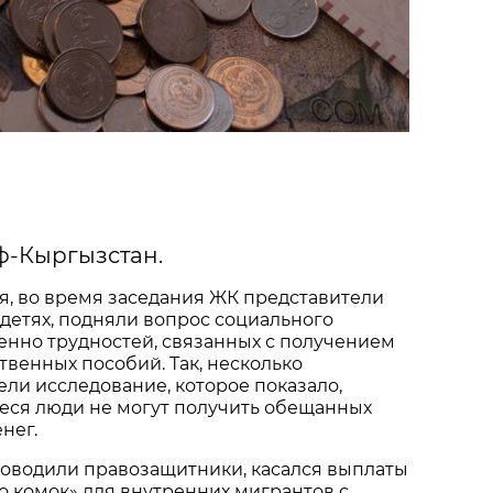
иф-Кыргызстан.
ря, во время заседания ЖК представители
детях, подняли вопрос социального
енно трудностей, связанных с получением
твенных пособий. Так, несколько
ли исследование, которое показало,
ся люди не могут получить обещанных
нег.
роводили правозащитники, касался выплаты
о комок» для внутренних мигрантов с