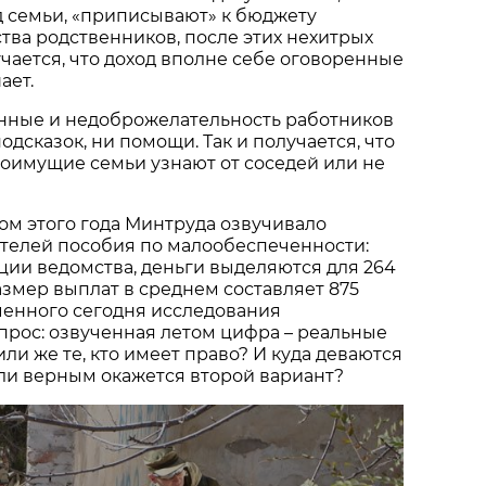
д семьи, «приписывают» к бюджету
ва родственников, после этих нехитрых
ается, что доход вполне себе оговоренные
ает.
ные и недоброжелательность работников
одсказок, ни помощи. Так и получается, что
лоимущие семьи узнают от соседей или не
ом этого года Минтруда озвучивало
ателей пособия по малообеспеченности:
ии ведомства, деньги выделяются для 264
размер выплат в среднем составляет 875
ченного сегодня исследования
рос: озвученная летом цифра – реальные
ли же те, кто имеет право? И куда деваются
сли верным окажется второй вариант?