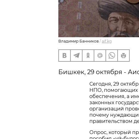
Владимир Банников
/
aif.kg
Бишкек, 29 октября - А
Сегодня, 29 октяб
НПО, помогающих 
обеспечения, а им
законных государс
организаций прове
почему нуждающие
правительством де
Опрос, который п
пособия «уй-булог