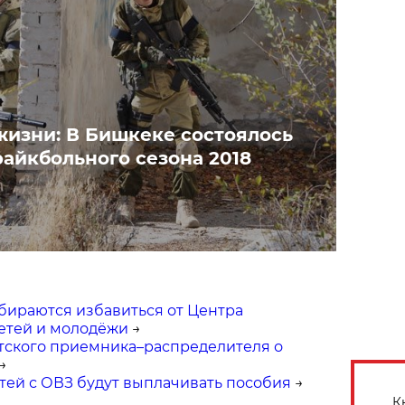
жизни: В Бишкеке состоялось
райкбольного сезона 2018
бираются избавиться от Центра
етей и молодёжи
→
тского приемника–распределителя о
→
тей с ОВЗ будут выплачивать пособия
→
К