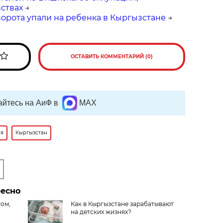
вствах
→
орота упали на ребенка в Кыргызстане
→
ОСТАВИТЬ КОММЕНТАРИЙ (0)
йтесь на АиФ в
MAX
ия
Кыргызстан
ресно
том,
Как в Кыргызстане зарабатывают
на детских жизнях?