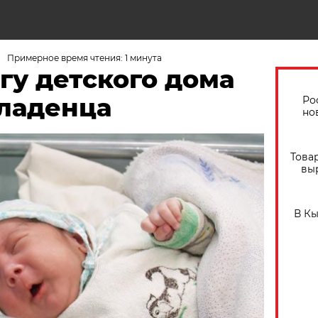
Примерное время чтения: 1 минута
гу детского дома
ладенца
Ро
но
Това
вы
В К