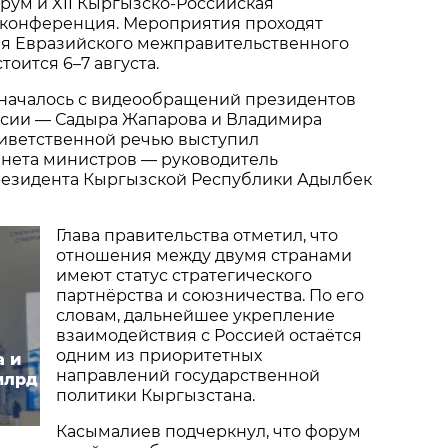
рум и XII Кыргызско-Российская
конференция. Мероприятия проходят
ия Евразийского межправительственного
тоится 6–7 августа.
началось с видеообращений президентов
ссии — Садыра Жапарова и Владимира
риветственной речью выступил
инета министров — руководитель
езидента Кыргызской Республики Адылбек
Глава правительства отметил, что
отношения между двумя странами
имеют статус стратегического
партнёрства и союзничества. По его
словам, дальнейшее укрепление
взаимодействия с Россией остаётся
одним из приоритетных
а и
направлений государственной
млрд
политики Кыргызстана.
Касымалиев подчеркнул, что форум