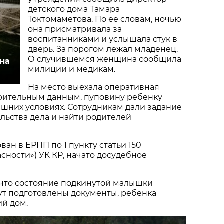
детского дома Тамара
Токтомаметова. По ее словам, ночью
она присматривала за
воспитанниками и услышала стук в
дверь. За порогом лежал младенец.
О случившемся женщина сообщила
на
милиции и медикам.
На место выехала оперативная
арительным данным, пуповину ребенку
шних условиях. Сотрудникам дали задание
льства дела и найти родителей
ан в ЕРПП по 1 пункту статьи 150
асности») УК КР, начато досудебное
 что состояние подкинутой малышки
ут подготовлены документы, ребенка
ий дом.