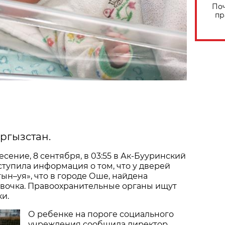
Поч
пр
ргызстан.
сение, 8 сентября, в 03:55 в Ак-Бууринский
тупила информация о том, что у дверей
тын–уя», что в городе Оше, найдена
вочка. Правоохранительные органы ищут
и.
О ребенке на пороге социального
учреждения сообщила директор