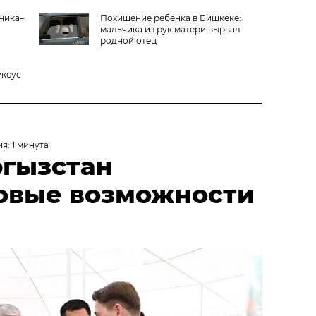
ника–
Похищение ребенка в Бишкеке:
мальчика из рук матери вырвал
родной отец
уксус
я: 1 минута
ргызстан
овые возможности