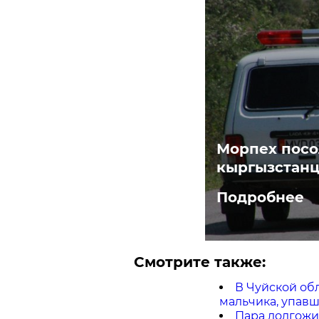
Морпех посо
кыргызстанц
Подробнее
Смотрите также:
В Чуйской об
мальчика, упавш
Пара долгожи