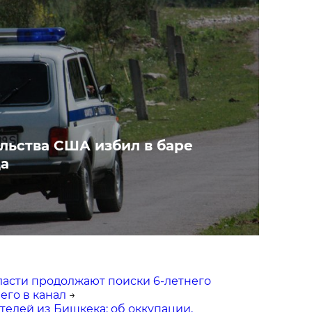
льства США избил в баре
а
ласти продолжают поиски 6-летнего
его в канал
→
телей из Бишкека: об оккупации,