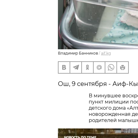
Владимир Банников
/
aif.kg
Ош, 9 сентября - Аиф-Кы
В минувшее воскре
пункт милиции пос
детского дома «Ал
новорожденная де
родителей малышк
НОВОСТЬ ПО ТЕМЕ