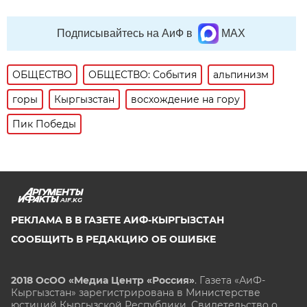
Подписывайтесь на АиФ в
MAX
ОБЩЕСТВО
ОБЩЕСТВО: События
альпинизм
горы
Кыргызстан
восхождение на гору
Пик Победы
AIF.KG
РЕКЛАМА В В ГАЗЕТЕ АИФ-КЫРГЫЗСТАН
СООБЩИТЬ В РЕДАКЦИЮ ОБ ОШИБКЕ
2018 ОсОО «Медиа Центр «Россия»
. Газета «АиФ-
Кыргызстан» зарегистрирована в Министерстве
юстиций Кыргызской Республики. Свидетельство о