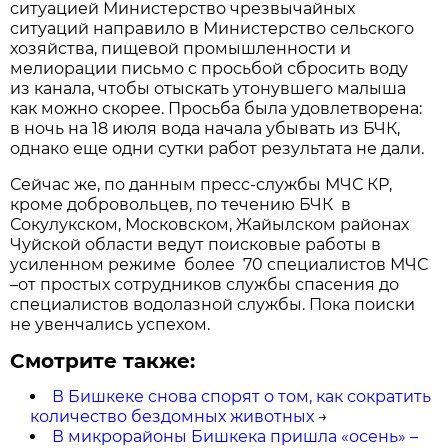
ситуацией Министерство чрезвычайных
ситуаций направило в Министерство сельского
хозяйства, пищевой промышленности и
мелиорации письмо с просьбой сбросить воду
из канала, чтобы отыскать утонувшего малыша
как можно скорее. Просьба была удовлетворена:
в ночь на 18 июля вода начала убывать из БЧК,
однако еще одни сутки работ результата не дали.
Сейчас же, по данным пресс-службы МЧС КР,
кроме добровольцев, по течению БЧК в
Сокулукском, Московском, Жайылском районах
Чуйской области ведут поисковые работы в
усиленном режиме более 70 специалистов МЧС
–от простых сотрудников службы спасения до
специалистов водолазной службы. Пока поиски
не увенчались успехом.
Смотрите также:
В Бишкеке снова спорят о том, как сократить
количество бездомных животных
→
В микрорайоны Бишкека пришла «осень» –