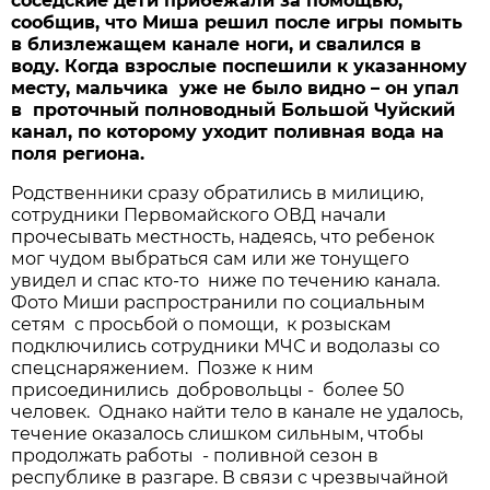
соседские дети прибежали за помощью,
сообщив, что Миша решил после игры помыть
в близлежащем канале ноги, и свалился в
воду. Когда взрослые поспешили к указанному
месту, мальчика уже не было видно – он упал
в проточный полноводный Большой Чуйский
канал, по которому уходит поливная вода на
поля региона.
Родственники сразу обратились в милицию,
сотрудники Первомайского ОВД начали
прочесывать местность, надеясь, что ребенок
мог чудом выбраться сам или же тонущего
увидел и спас кто-то ниже по течению канала.
Фото Миши распространили по социальным
сетям с просьбой о помощи, к розыскам
подключились сотрудники МЧС и водолазы со
спецснаряжением. Позже к ним
присоединились добровольцы - более 50
человек. Однако найти тело в канале не удалось,
течение оказалось слишком сильным, чтобы
продолжать работы - поливной сезон в
республике в разгаре. В связи с чрезвычайной