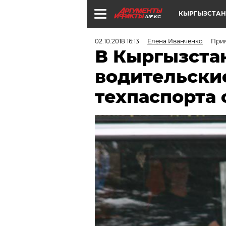
КЫРГЫЗСТАН
AIF.KG
02.10.2018 16:13
Елена Иванченко
Прим
В Кыргызста
водительские
техпаспорта с