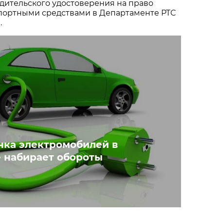
дительского удостоверения на право
портными средствами в Департаменте РТС
.
нка электромобилей в
 набирает обороты