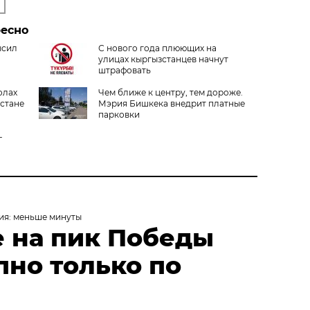
ресно
ысил
С нового года плюющих на
улицах кыргызстанцев начнут
штрафовать
олах
Чем ближе к центру, тем дороже.
зстане
Мэрия Бишкека внедрит платные
парковки
-
ия: меньше минуты
 на пик Победы
пно только по