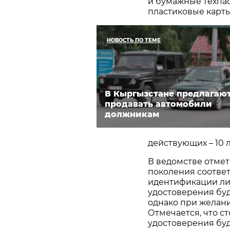
и бумажные техпас
пластиковые карты
НОВОСТЬ ПО ТЕМЕ
В Кыргызстане предлагают
продавать автомобили
должникам
действующих – 10 л
В ведомстве отмет
поколения соотве
идентификации ли
удостоверения буд
однако при желани
Отмечается, что с
удостоверения бу