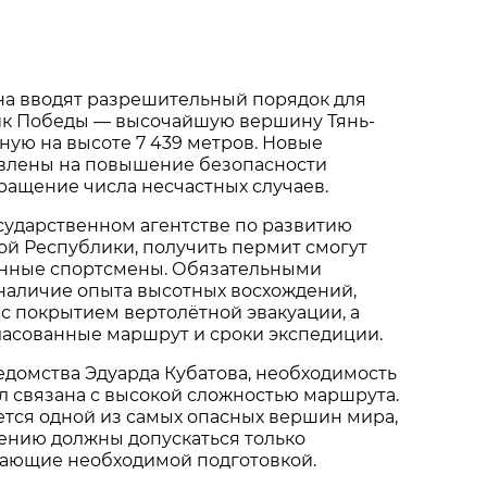
на вводят разрешительный порядок для
ик Победы — высочайшую вершину Тянь-
ую на высоте 7 439 метров. Новые
влены на повышение безопасности
ращение числа несчастных случаев.
сударственном агентстве по развитию
й Республики, получить пермит смогут
енные спортсмены. Обязательными
наличие опыта высотных восхождений,
 с покрытием вертолётной эвакуации, а
ласованные маршрут и сроки экспедиции.
едомства Эдуарда Кубатова, необходимость
 связана с высокой сложностью маршрута.
тся одной из самых опасных вершин мира,
ению должны допускаться только
дающие необходимой подготовкой.