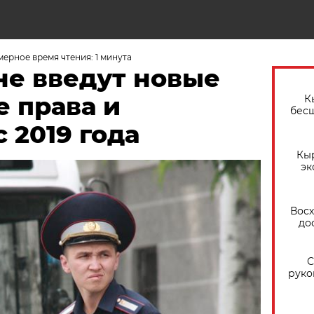
ерное время чтения: 1 минута
не введут новые
 права и
К
бес
 2019 года
Кы
эк
Восх
до
С
руко