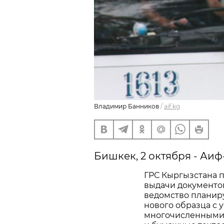
Владимир Банников
/
aif.kg
Бишкек, 2 октября - Аи
ГРС Кыргызстана 
выдачи документов
ведомство планир
нового образца с
многочисленными 