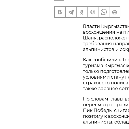
Власти Кыргызста
восхождения на п
Шаня, расположенн
требования напра
альпинистов и сок
Как сообщили в Го
туризма Кыргызско
только подготовл
условиями станут 
страхового полиса
также заранее сог
По словам главы в
пересмотра правил
Пик Победы считае
поэтому к восхожд
альпинисты, обла