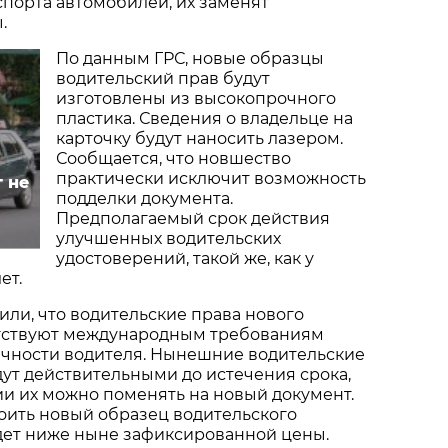
порта автомобилей, их заменят
.
По данным ГРС, новые образцы
водительский прав будут
изготовлены из высокопрочного
пластика. Сведения о владельце на
карточку будут наносить лазером.
Сообщается, что новшество
практически исключит возможность
 не
подделки документа.
Предполагаемый срок действия
улучшенных водительских
удостоверений, такой же, как у
ет.
или, что водительские права нового
тствуют международным требованиям
чности водителя. Нынешние водительские
ут действительными до истечения срока,
и их можно поменять на новый документ.
тоить новый образец водительского
дет ниже ныне зафиксированной цены.