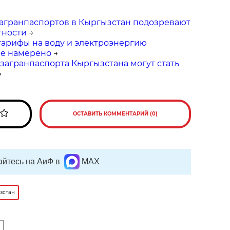
агранпаспортов в Кыргызстан подозревают
тности
→
тарифы на воду и электроэнергию
не намерено
→
загранпаспорта Кыргызстана могут стать
→
ОСТАВИТЬ КОММЕНТАРИЙ (0)
йтесь на АиФ в
MAX
зстан