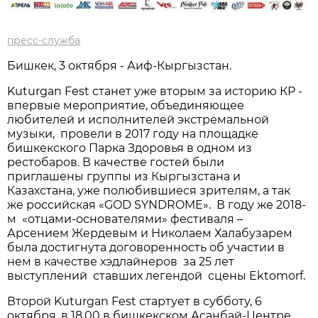
пресс-служба
Бишкек, 3 октября - Аиф-Кыргызстан.
Kuturgan Fest станет уже вторым за историю КР -
впервые мероприятие, объединяющее
любителей и исполнителей экстремальной
музыки, провели в 2017 году на площадке
бишкекского Парка Здоровья в одном из
рестобаров. В качестве гостей были
приглашены группы из Кыргызстана и
Казахстана, уже полюбившиеся зрителям, а так
же российская «GOD SYNDROME». В году же 2018-
м «отцами-основателями» фестиваля –
Арсением Жердевым и Николаем Халабузарем
была достигнута договоренность об участии в
нем в качестве хэдлайнеров за 25 лет
выступлений ставших легендой сцены Ektomorf.
Второй Kuturgan Fest стартует в субботу, 6
октября, в 18.00 в бишкекском Асанбай-Центре.