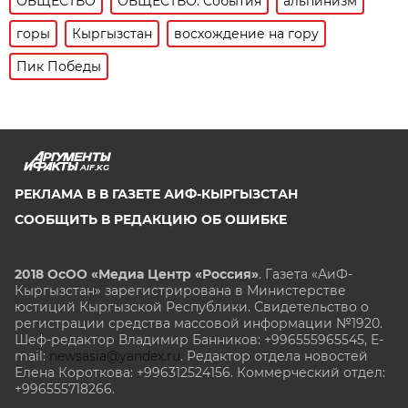
ОБЩЕСТВО
ОБЩЕСТВО: События
альпинизм
горы
Кыргызстан
восхождение на гору
Пик Победы
AIF.KG
РЕКЛАМА В В ГАЗЕТЕ АИФ-КЫРГЫЗСТАН
СООБЩИТЬ В РЕДАКЦИЮ ОБ ОШИБКЕ
2018 ОсОО «Медиа Центр «Россия»
. Газета «АиФ-
Кыргызстан» зарегистрирована в Министерстве
юстиций Кыргызской Республики. Свидетельство о
регистрации средства массовой информации №1920.
Шеф-редактор Владимир Банников: +996555965545, E-
mail:
newsasia@yandex.ru
. Редактор отдела новостей
Елена Короткова: +996312524156. Коммерческий отдел:
+996555718266.