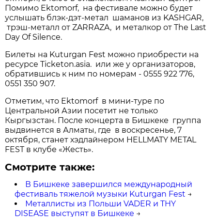
Помимо Ektomorf, на фестивале можно будет
услышать блэк-дэт-метал шаманов из KASHGAR,
трэш-металл от ZARRAZA, и металкор от The Last
Day Of Silence.
Билеты на Kuturgan Fest можно приобрести на
ресурсе Ticketon.asia. или же у организаторов,
обратившись к ним по номерам - 0555 922 776,
0551 350 907.
Отметим, что Ektomorf в мини-туре по
Центральной Азии посетит не только
Кыргызстан. После концерта в Бишкеке группа
выдвинется в Алматы, где в воскресенье, 7
октября, станет хэдлайнером HELLMATY METAL
FEST в клубе «Жесть».
Смотрите также:
В Бишкеке завершился международный
фестиваль тяжелой музыки Kuturgan Fest
→
Металлисты из Польши VADER и THY
DISEASE выступят в Бишкеке
→