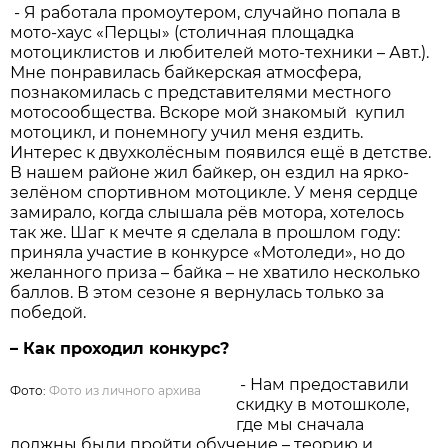
- Я работала промоутером, случайно попала в
мото-хаус «Перцы» (столичная площадка
мотоциклистов и любителей мото-техники – Авт.).
Мне понравилась байкерская атмосфера,
познакомилась с представителями местного
мотосообщества. Вскоре мой знакомый купил
мотоцикл, и понемногу учил меня ездить.
Интерес к двухколёсным появился ещё в детстве.
В нашем районе жил байкер, он ездил на ярко-
зелёном спортивном мотоцикле. У меня сердце
замирало, когда слышала рёв мотора, хотелось
так же. Шаг к мечте я сделала в прошлом году:
приняла участие в конкурсе «Мотоледи», но до
желанного приза – байка – не хватило несколько
баллов. В этом сезоне я вернулась только за
победой.
– Как проходил конкурс?
- Нам предоставили
Фото:
Фото из личного архива
скидку в мотошколе,
где мы сначала
должны были пройти обучение – теорию и