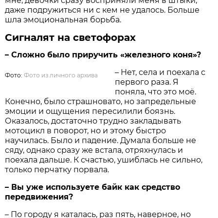
мне, девочки сразу восприняли меня в штыки,
даже подружиться ни с кем не удалось. Больше
шла эмоциональная борьба.
Сигналят на светофорах
– Сложно было приручить «железного коня»?
– Нет, села и поехала с
Фото:
Фото из личного архива
первого раза. Я
поняла, что это моё.
Конечно, было страшновато, но запредельные
эмоции и ощущения пересилили боязнь.
Оказалось, достаточно трудно закладывать
мотоцикл в поворот, но и этому быстро
научилась. Было и падение. Думала больше не
сяду, однако сразу же встала, отряхнулась и
поехала дальше. К счастью, ушиблась не сильно,
только перчатку порвала.
– Вы уже используете байк как средство
передвижения?
– По городу я каталась, раз пять, наверное, но