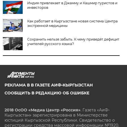
Индия привлекает в Джамму и Кашмир туристов и
инвесторов
Как работает в Кыргызстане новая система Центра
экстренной медицины
Сохранить нельзя забыть. К чему приведёт дефицит
учителей русского языка?
AIF.KG
РЕКЛАМА В В ГАЗЕТЕ АИФ-КЫРГЫЗСТАН
СООБЩИТЬ В РЕДАКЦИЮ ОБ ОШИБКЕ
2018 ОсОО «Медиа Центр «Россия»
. Газета «АиФ-
Кыргызстан» зарегистрирована в Министерстве
юстиций Кыргызской Республики. Свидетельство о
регистрации средства массовой информации №1920.