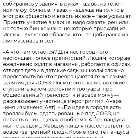
собирались у здания: в руках – шары, на теле –
яркие футболки, в глазах – надежда на то, что в
этот раз общество и власть их всё – таки услышат.
Принять участие в марше, надо сказать, решили
не только бишкекчане, некоторые приехали из
Иссык – Кульской области, кто – то добирался из
жилмассивов и сёл.
«А что нам остаётся? Для нас город – это
настоящая полоса препятствий. Людям, которые
ежедневно ходят в магазины, работают в офисах,
отводят детей в детские сады и школы сложно
представить во что превращаются те же самые
занятия для ЛОВЗ. Посмотрите, какие высокие
ступени, в каком состоянии тротуары, про
общественный транспорт я и вовсе молчу»–
рассказывает участница мероприятия, Анара
(имя изменено, Авт). – «По идее в городе есть
троллейбусы, адаптированные под ЛОВЗ, но
попасть в них – целая проблема. А без пандуса
мы не заедем… Маршрутки для нас, естественно,
вовсе «запретный плод». Кроме того, те пандусы,