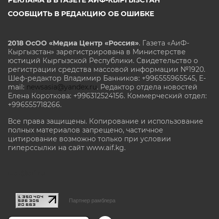
СООБЩИТЬ В РЕДАКЦИЮ ОБ ОШИБКЕ
2018 ОсОО «Медиа Центр «Россия»
. Газета «АиФ-
Кыргызстан» зарегистрирована в Министерстве
юстиций Кыргызской Республики. Свидетельство о
регистрации средства массовой информации №1920.
Шеф-редактор Владимир Банников: +996555965545, E-
mail:
newsasia@yandex.ru
. Редактор отдела новостей
Елена Короткова: +996312524156. Коммерческий отдел:
+996555718266.
Все права защищены. Копирование и использование
полных материалов запрещено, частичное
цитирование возможно только при условии
гиперссылки на сайт www.aif.kg.
stat@aif.ru
Партнер рамблера