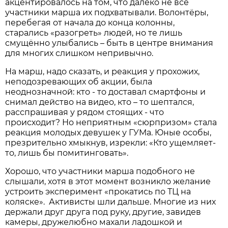
акцентировалось на том, что далеко не все
участники марша их подхватывали. Волонтёры,
перебегая от начала до конца колонны,
старались «разогреть» людей, но те лишь
смущённо улыбались – быть в центре внимания
для многих слишком непривычно.
На марш, надо сказать, и реакция у прохожих,
неподозревающих об акции, была
неоднозначной: кто - то доставал смартфоны и
снимал действо на видео, кто – то шептался,
расспрашивая у рядом стоящих - что
происходит? Но неприятным «сюрпризом» стала
реакция молодых девушек у ГУМа. Юные особы,
презрительно хмыкнув, изрекли: «Кто ущемляет-
то, лишь бы помитинговать».
Хорошо, что участники марша подобного не
слышали, хотя в этот момент возникло желание
устроить эксперимент «прокатись по ТЦ на
коляске». Активисты шли дальше. Многие из них
держали друг друга под руку, другие, завидев
камеры, дружелюбно махали ладошкой и