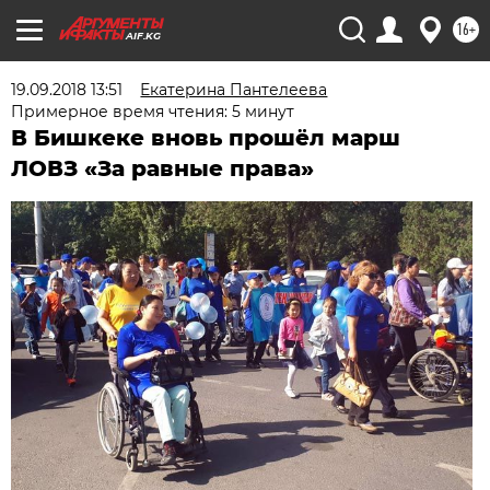
16+
AIF.KG
19.09.2018 13:51
Екатерина Пантелеева
Примерное время чтения: 5 минут
В Бишкеке вновь прошёл марш
ЛОВЗ «За равные права»