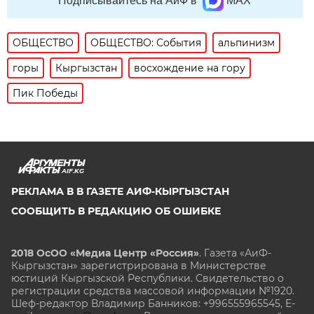
Подписывайтесь на АиФ в
MAX
ОБЩЕСТВО
ОБЩЕСТВО: События
альпинизм
горы
Кыргызстан
восхождение на гору
Пик Победы
AIF.KG
РЕКЛАМА В В ГАЗЕТЕ АИФ-КЫРГЫЗСТАН
СООБЩИТЬ В РЕДАКЦИЮ ОБ ОШИБКЕ
2018 ОсОО «Медиа Центр «Россия»
. Газета «АиФ-
Кыргызстан» зарегистрирована в Министерстве
юстиций Кыргызской Республики. Свидетельство о
регистрации средства массовой информации №1920.
Шеф-редактор Владимир Банников: +996555965545, E-