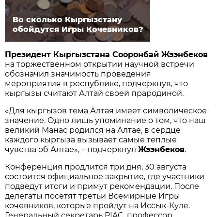
Во сколько Кыргызстану
обойдутся Игры Кочевников?
Президент Кыргызстана Сооронбай Жээнбеков
на торжественном открытии научной встречи
обозначил значимость проведения
мероприятия в республике, подчеркнув, что
кыргызы считают Алтай своей прародиной.
«Для кыргызов тема Алтая имеет символическое
значение. Одно лишь упоминание о том, что наш
великий Манас родился на Алтае, в сердце
каждого кыргыза вызывает самые теплые
чувства об Алтае», – подчеркнул
Жээнбеков
.
Конференция продлится три дня, 30 августа
состоится официальное закрытие, где участники
подведут итоги и примут рекомендации. После
делегаты посетят третьи Всемирные Игры
кочевников, которые пройдут на Иссык-Куле.
Генеральный секретарь PIAC, профессор