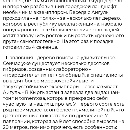
человек, без памяти влюблённый в чудо-дерево
и впервые разбавивший городской ландшафт
необычным экземпляром. Беседа с Айгуль
проходила «на полях» - за несколько лет дерево,
которое в республику ввезла женщина, набрало
популярность - всё большее количество людей
хотят заполучить росток и вырастить «денежного
друга» самостоятельно. На этот раз к посадке
готовились 4 саженца.
- Павловния - дерево поистине удивительное.
Сейчас уже существует несколько десятков
гибридов, созданных лабораторно -
«прародитель» их теплолюбивый, а специалисты
выводят более морозоустойчивые и
засухоустойчивые экземпляры, - рассказывает
Айгуль. - В Кыргызстан я завезла два вида: шан-
тонг и tomentosa, которые прекрасно себя
чувствуют в наших широтах. У первого сорта есть
ряд преимуществ: он более прямолинейный, что
даёт отличные показатели по древесине. У
павловнии, которая за 9 лет способна вырасти на
20 метров, помимо прочего, есть особенность: