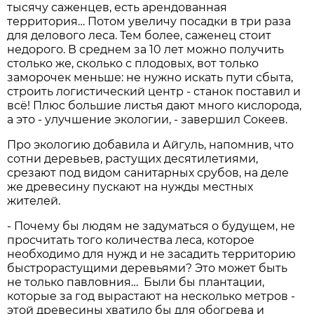
тысячу саженцев, есть арендованная
территория… Потом увеличу посадки в три раза
для делового леса. Тем более, саженец стоит
недорого. В среднем за 10 лет можно получить
столько же, сколько с плодовых, вот только
заморочек меньше: не нужно искать пути сбыта,
строить логистический центр - станок поставил и
всё! Плюс большие листья дают много кислорода,
а это - улучшение экологии, - завершил Сокеев.
Про экологию добавила и Айгуль, напомнив, что
сотни деревьев, растущих десятилетиями,
срезают под видом санитарных срубов, на деле
же древесину пускают на нужды местных
жителей.
- Почему бы людям не задуматься о будущем, не
просчитать того количества леса, которое
необходимо для нужд и не засадить территорию
быстрорастущими деревьями? Это может быть
не только павловния… Были бы плантации,
которые за год вырастают на несколько метров -
этой древесины хватило бы для обогрева и