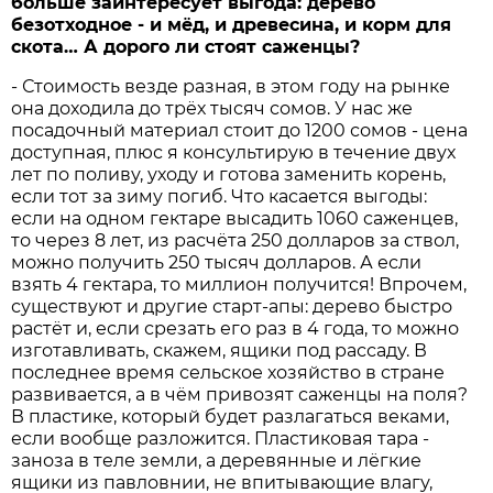
больше заинтересует выгода: дерево
безотходное - и мёд, и древесина, и корм для
скота… А дорого ли стоят саженцы?
- Стоимость везде разная, в этом году на рынке
она доходила до трёх тысяч сомов. У нас же
посадочный материал стоит до 1200 сомов - цена
доступная, плюс я консультирую в течение двух
лет по поливу, уходу и готова заменить корень,
если тот за зиму погиб. Что касается выгоды:
если на одном гектаре высадить 1060 саженцев,
то через 8 лет, из расчёта 250 долларов за ствол,
можно получить 250 тысяч долларов. А если
взять 4 гектара, то миллион получится! Впрочем,
существуют и другие старт-апы: дерево быстро
растёт и, если срезать его раз в 4 года, то можно
изготавливать, скажем, ящики под рассаду. В
последнее время сельское хозяйство в стране
развивается, а в чём привозят саженцы на поля?
В пластике, который будет разлагаться веками,
если вообще разложится. Пластиковая тара -
заноза в теле земли, а деревянные и лёгкие
ящики из павловнии, не впитывающие влагу,