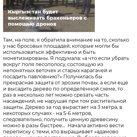
Кыргызстан будет
выслеживать браконьеров с
помощью дронов
Там, на поле, я обратила внимание на то, сколько
у нас бросовых площадей, которые могли бы
использоваться эффективно и быть
монетизированы. Я подумала: «а что если убрать
вокруг поля лесополосу, состоящую из
непонятных веточек и старых карагачей и
посадить павловнию?» Получилась бы
прекрасная защита от эрозии почвы, а если ещё
и высадить дерево по определённой схеме, то
раз в несколько лет можно срезать часть
насаждений, не нарушая при том растительной
защиты. Дерево за год вырастает на 3 метра, в
некоторых случаях - на 5-6 метров,
следовательно, получить ценную древесину
можно в разы быстрее… Начала активно вести
переписку с теми, кто выращивает «адамово