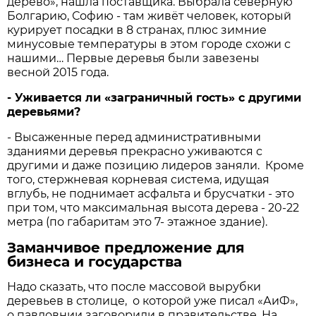
дерево», нашла поставщика. Выбрала северную
Болгарию, Софию - там живёт человек, который
курирует посадки в 8 странах, плюс зимние
минусовые температуры в этом городе схожи с
нашими… Первые деревья были завезены
весной 2015 года.
- Уживается ли «заграничный гость» с другими
деревьями?
- Высаженные перед административными
зданиями деревья прекрасно уживаются с
другими и даже позицию лидеров заняли. Кроме
того, стержневая корневая система, идущая
вглубь, не поднимает асфальта и брусчатки - это
при том, что максимальная высота дерева - 20-22
метра (по габаритам это 7- этажное здание).
Заманчивое предложение для
бизнеса и государства
Надо сказать, что после массовой вырубки
деревьев в столице, о которой уже писал «АиФ»,
о павловнии заговорили в правительстве. На