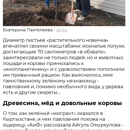
Екатерина Пантелеева
/
aif.kg
Диаметр листьев «растительного новичка»
впечатлял своими масштабами: мохнатые лопухи,
достигающие 70 сантиметров «в обхвате»,
заинтересовали не только людей, но и животных:
лошади и коровы принюхались к
«инопланетянину» и с удовольствием пополнили
им привычный рацион. Как выяснилось, имя
таинственному зелёному незнакомцу -
павловния и, помимо необычного вида, у дерева
есть и другие секреты…
Древесина, мёд и довольные коровы
О том, как зелёный «мигрант» оказался в
Кыргызстане, и чем павловния похожа на
ящерицу, «АиФ» рассказала Айгуль Омуркулова -