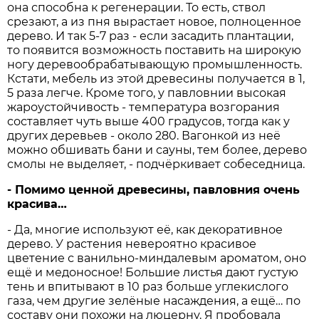
она способна к регенерации. То есть, ствол
срезают, а из пня вырастает новое, полноценное
дерево. И так 5-7 раз - если засадить плантации,
то появится возможность поставить на широкую
ногу деревообрабатывающую промышленность.
Кстати, мебель из этой древесины получается в 1,
5 раза легче. Кроме того, у павловнии высокая
жароустойчивость - температура возгорания
составляет чуть выше 400 градусов, тогда как у
других деревьев - около 280. Вагонкой из неё
можно обшивать бани и сауны, тем более, дерево
смолы не выделяет, - подчёркивает собеседница.
- Помимо ценной древесины, павловния очень
красива…
- Да, многие используют её, как декоративное
дерево. У растения невероятно красивое
цветение с ванильно-миндалевым ароматом, оно
ещё и медоносное! Большие листья дают густую
тень и впитывают в 10 раз больше углекислого
газа, чем другие зелёные насаждения, а ещё… по
составу они похожи на люцерну. Я пробовала