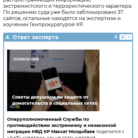
экстремистского и террористического характера.
По решению суда уже было заблокировано 37
сайтов, остальные находятся на экспертизе и
изучении Генпрокуратурой КР.
+
-
Ответ эксперта
0
СТАТЬЯ ПО ТЕМЕ
Советы девушкам по защите от
домогательств в социальных сетях
Оперуполномоченный Службы по
противодействию экстремизму и незаконной
миграции МВД КР Максат Молдобаев
поделился с
«АиФ» советами, как не стать жертвой