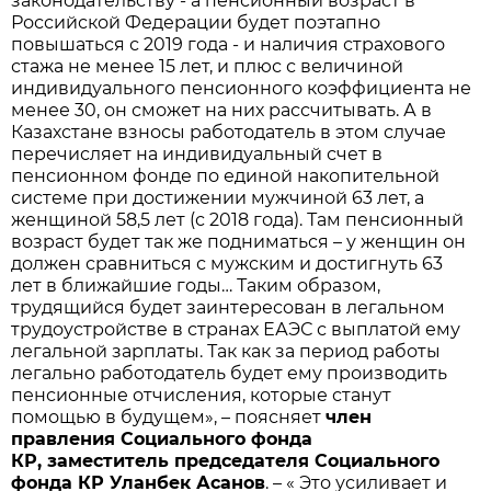
законодательству - а пенсионный возраст в
Российской Федерации будет поэтапно
повышаться с 2019 года - и наличия страхового
стажа не менее 15 лет, и плюс с величиной
индивидуального пенсионного коэффициента не
менее 30, он сможет на них рассчитывать. А в
Казахстане взносы работодатель в этом случае
перечисляет на индивидуальный счет в
пенсионном фонде по единой накопительной
системе при достижении мужчиной 63 лет, а
женщиной 58,5 лет (с 2018 года). Там пенсионный
возраст будет так же подниматься – у женщин он
должен сравниться с мужским и достигнуть 63
лет в ближайшие годы… Таким образом,
трудящийся будет заинтересован в легальном
трудоустройстве в странах ЕАЭС с выплатой ему
легальной зарплаты. Так как за период работы
легально работодатель будет ему производить
пенсионные отчисления, которые станут
помощью в будущем», – поясняет
член
правления Социального фонда
КР, заместитель председателя Социального
фонда КР Уланбек Асанов
. – « Это усиливает и