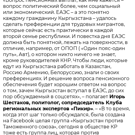
«Вопрос пенсионных выплат, как мне кажется –
вопрос политический более, чем социальный
или экономический. ЕАЭС – а это понятно
каждому гражданину Кыргызстана – удалось
сделать преференции для трудовых мигрантов,
которые сейчас есть практически в каждой
второй семье республики. И повестка дня ЕАЭС
должна быть понятной, лежать на поверхности, в
отличие, например, от ОПОП ( «Один пояс-один
путь», Авт), о котором никто ничего не знает,
кроме руководителей КНР. Чтобы люди, которые
едут из Кыргызстана работать в Казахстан,
Россию Армению, Белоруссию, знали о своих
преференциях. И решение вопроса пенсионного
обеспечения будет хорошим ответом на вопрос
о том, зачем Кыргызстан вступал в ЕАЭС, до сих
пор обсуждаемый в соцсетях», – полагает
Игорь
Шестаков, политолог, сопредседатель Клуба
региональных экспертов «Пикир»
. – «В то время,
когда этот шаг только обсуждался, была создана
на Facebook целая группа «Кыргызстан против
Таможенного союза», сегодня в обществе КР
тоже есть группа лиц, которая против