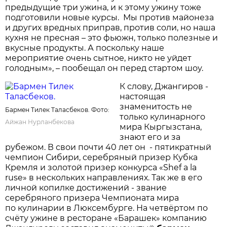
предыдущие три ужина, и к этому ужину тоже
подготовили новые курсы. Мы против майонеза
и других вредных приправ, против соли, но наша
кухня не пресная – это фьюжн, только полезные и
вкусные продукты. А поскольку наше
мероприятие очень сытное, никто не уйдет
голодным», – пообещал он перед стартом шоу.
К слову, Джангиров -
настоящая
знаменитость не
Бармен Тилек Таласбеков. Фото:
только кулинарного
Айжан Нурланбекова
мира Кыргызстана,
знают его и за
рубежом. В свои почти 40 лет он - пятикратный
чемпион Сибири, серебряный призер Кубка
Кремля и золотой призер конкурса «Shef a la
ruse» в нескольких направлениях. Так же в его
личной копилке достижений - звание
серебряного призера Чемпионата мира
по кулинарии в Люксембурге. На четвёртом по
счёту ужине в ресторане «Барашек» компанию