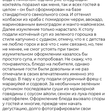
коктейль поразил как меня, так и всех гостей в
целом – он был сформирован на базе
стандартного свекольного сока. И оттенил
колбаски из краба с помидором черри, авокадо,
маринованным виноградом и манго-майонезом.
Далее изумление только нарастало. К столу
подали копчёный суп из зеленого горошка в
стиле капучино с судаком, отмечу, что я с детства
не люблю горох и всё что с ним связано, но, тем
не менее, не смог устоять при таком
изумительном оформлении казалось бы
простого супа, и попробовал. Не скажу, что
понравилось, блюдо на любителя, однако
остальные гости были довольны и не раз
отмечали в своих впечатлениях именно это
блюдо. В пару к супу подали огуречный фреш с
маракуйей и содовой. За необычным зелёным
супчиком последовали суши из мраморной
говядины с соусом айоли, сеном из лука-порея и
картофелем. Оформление блюда вызвало споры
у гостей и многие, прежде чем начать
дегустацию, долго фотографировали свои