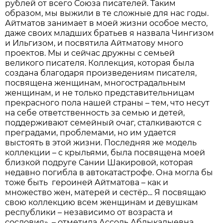
рублей от всего Союза писателей. Таким
образом, мы выжили в те сложные для нас годы.
Айтматов занимает в моей жизни особое место,
даже своих младших братьев я назвала Чингизом
и Ильгизом, и посвятила Айтматову много
проектов. Мы и сейчас дружны с семьей
великого писателя. Коллекция, которая была
создана благодаря произведениям писателя,
посвящена женщинам, многострадальным
женщинам, и не только представительницам
прекрасного пола нашей страны – тем, что несут
на себе ответственность за семью и детей,
поддерживают семейный очаг, сталкиваются с
преградами, проблемами, но им удается
выстоять в этой жизни. Последняя же модель
коллекции – с крыльями, была посвящена моей
близкой подруге Сании Шакировой, которая
недавно погибла в автокатастрофе. Она могла бы
тоже быть героиней Айтматова – как и
множество жен, матерей и сестёр... Я посвящаю
свою коллекцию всем женщинам и девушкам
республики – независимо от возраста и
сословия», – отметила Ассоль Абдыкалыевна.