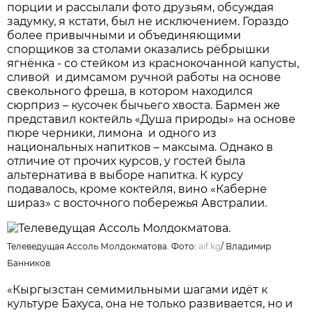
порции и рассылали фото друзьям, обсуждая
задумку, я кстати, был не исключением. Гораздо
более привычными и объединяющими
спорщиков за столами оказались рёбрышки
ягнёнка - со стейком из краснокочанной капусты,
сливой и димсамом ручной работы на основе
свекольного фреша, в котором находился
сюрприз – кусочек бычьего хвоста. Бармен же
представил коктейль «Душа природы» на основе
пюре черники, лимона и одного из
национальных напитков – максыма. Однако в
отличие от прочих курсов, у гостей была
альтернатива в выборе напитка. К курсу
подавалось, кроме коктейля, вино «Каберне
шираз» с восточного побережья Австралии.
Телеведущая Ассоль Молдокматова. Фото:
aif.kg
/
Владимир
Банников
«Кыргызстан семимильными шагами идёт к
культуре Бахуса, она не только развивается, но и