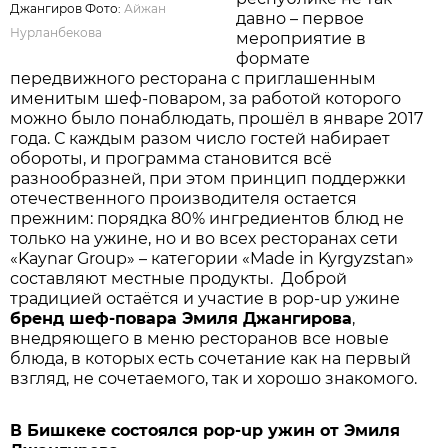
Джангиров Фото:
Айжан
давно – первое
Нурланбекова
мероприятие в
формате
передвижного ресторана с приглашенным
именитым шеф-поваром, за работой которого
можно было понаблюдать, прошёл в январе 2017
года. С каждым разом число гостей набирает
обороты, и программа становится всё
разнообразней, при этом принцип поддержки
отечественного производителя остается
прежним: порядка 80% ингредиентов блюд не
только на ужине, но и во всех ресторанах сети
«Kaynar Group» – категории «Made in Kyrgyzstan»
составляют местные продукты. Доброй
традицией остаётся и участие в pop-up ужине
бренд шеф-повара Эмиля Джангирова
,
внедряющего в меню ресторанов все новые
блюда, в которых есть сочетание как на первый
взгляд, не сочетаемого, так и хорошо знакомого.
В Бишкеке состоялся pop-up ужин от Эмиля