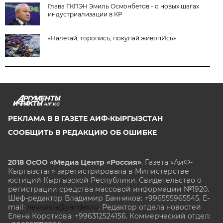
Глава ГКПЭН Эмиль Осмонбетов - о новых шагах
индустриализации в КР
«Налетай, торопись, покупай живопИсь»
AIF.KG
РЕКЛАМА В В ГАЗЕТЕ АИФ-КЫРГЫЗСТАН
СООБЩИТЬ В РЕДАКЦИЮ ОБ ОШИБКЕ
2018 ОсОО «Медиа Центр «Россия»
. Газета «АиФ-
Кыргызстан» зарегистрирована в Министерстве
юстиций Кыргызской Республики. Свидетельство о
регистрации средства массовой информации №1920.
Шеф-редактор Владимир Банников: +996555965545, E-
mail:
newsasia@yandex.ru
. Редактор отдела новостей
Елена Короткова: +996312524156. Коммерческий отдел: