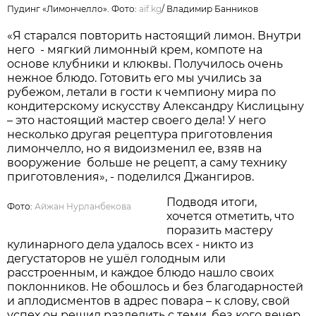
Пудинг «Лимончелло». Фото:
aif.kg
/
Владимир Банников
«Я старался повторить настоящий лимон. Внутри
него - мягкий лимонный крем, компоте на
основе клубники и клюквы. Получилось очень
нежное блюдо. Готовить его мы учились за
рубежом, летали в гости к чемпиону мира по
кондитерскому искусству Александру Кислицыну
– это настоящий мастер своего дела! У него
несколько другая рецептура приготовления
лимончелло, но я видоизменил ее, взяв на
вооружение больше не рецепт, а саму технику
приготовления», - поделился Джангиров.
Подводя итоги,
Фото:
Айжан Нурланбекова
хочется отметить, что
поразить мастеру
кулинарного дела удалось всех - никто из
дегустаторов не ушёл голодным или
расстроенным, и каждое блюдо нашло своих
поклонников. Не обошлось и без благодарностей
и аплодисментов в адрес повара – к слову, свой
успех он решил разделить с теми, без кого вечер