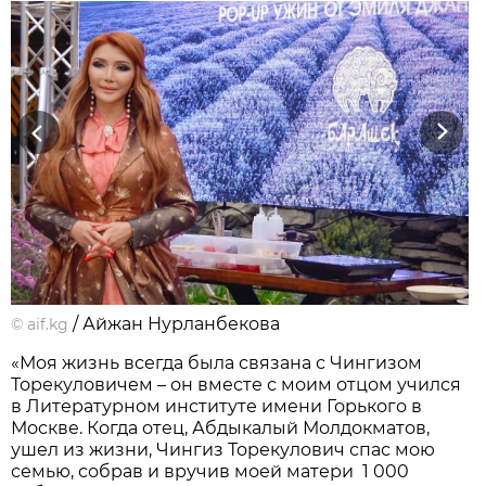
Previous
Next
/ Айжан Нурланбекова
©
aif.kg
«Моя жизнь всегда была связана с Чингизом
Торекуловичем – он вместе с моим отцом учился
в Литературном институте имени Горького в
Москве. Когда отец, Абдыкалый Молдокматов,
ушел из жизни, Чингиз Торекулович спас мою
семью, собрав и вручив моей матери 1 000