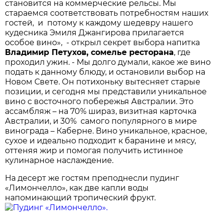
становится на коммерческие рельсы. Мы
стараемся соответствовать потребностям наших
гостей, и потому к каждому шедевру нашего
кудесника Эмиля Джангирова прилагается
особое вино», - открыл секрет выбора напитка
Владимир Петухов, сомелье ресторана
, где
проходил ужин. - Мы долго думали, какое же вино
подать к данному блюду, и остановили выбор на
Новом Свете. Он потихоньку вытесняет старые
позиции, и сегодня мы представили уникальное
вино с восточного побережья Австралии. Это
ассамбляж – на 70% шираз, визитная карточка
Австралии, и 30% самого популярного в мире
винограда – Каберне. Вино уникальное, красное,
сухое и идеально подходит к баранине и мясу,
оттеняя жир и помогая получить истинное
кулинарное наслаждение.
На десерт же гостям преподнесли пудинг
«Лимончелло», как две капли воды
напоминающий тропический фрукт.