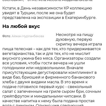
Кстати, в День независимости КР коллекцию
увидят в Турции, после же она будет
представлена на экспозиции в Екатеринбурге.
На любой вкус
Несмотря на пищу
Фото:
Айжан Нурланбекова
духовную, первую
скрипку вечера играла
пища телесная – как для тех, кто придерживается
вегетарианства, так и для тех, кто не мыслит
вкусного ужина без мяса. Организаторы создали
все условия, чтобы гости вечера не ушли
голодными или недовольными. Вначале
присутствующие дегустировали комплимент в
виде бао, бриошей и фирменного бананового
хлеба с двумя видами масла. В это время к
подаче готовился первый курс - свекольный
салат с запеченным на гриле сыром бри, сочным
грейпфрутом и миндальными чипсами. В
качестве напитка к нему была подана простая
вода с лимоном. Однако уже следующий