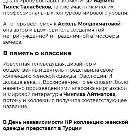
Джангирову составил знаменитый
бармен
Тилек Таласбеков
, так же участник многих
профессиональных конкурсов мирового уровня.
А теперь вернёмся к
Ассоль Молдокматовой
–
она автор и вдохновитель создания той
непринуждённой и праздничной атмосферы
вечера.
В память о классике
Известная телеведущая, дизайнер и
общественный деятель представила свою
коллекцию женской одежды «Эволюция. И
дольше века…». Вдохновение, по её словам, было
навеяно произведениями классика кыргызской
и мировой литературы
Чингиза Айтматова
,
потому и коллекция получила соответствующее
название.
В День независимости КР коллекцию женской
одежды представят в Турции