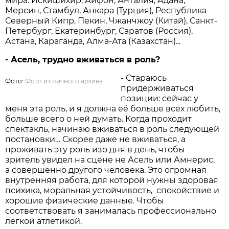
мира: Искишихир, Айфон, Анталия, Адана,
Мерсин, Стамбул, Анкара (Турция), Республика
Северный Кипр, Пекин, Чжанчжоу (Китай), Санкт-
Петербург, Екатеринбург, Саратов (Россия),
Астана, Караганда, Алма-Ата (Казахстан)...
- Асель, трудно вживаться в роль?
- Стараюсь
Фото:
Фото из личного архива
придерживаться
позиции: сейчас у
меня эта роль, и я должна её больше всех любить,
больше всего о ней думать. Когда проходит
спектакль, начинаю вживаться в роль следующей
постановки… Скорее даже не вживаться, а
проживать эту роль изо дня в день, чтобы
зритель увидел на сцене не Асель или Амнерис,
а совершенно другого человека. Это огромная
внутренняя работа, для которой нужны здоровая
психика, моральная устойчивость, спокойствие и
хорошие физические данные. Чтобы
соответствовать я занималась профессионально
лёгкой атлетикой.