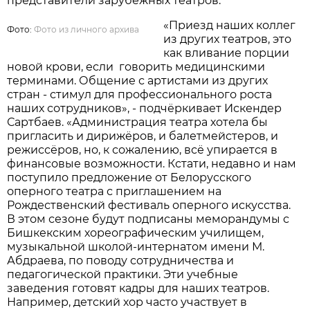
представители зарубежных театров.
«Приезд наших коллег
Фото:
Фото из личного архива
из других театров, это
как вливание порции
новой крови, если говорить медицинскими
терминами. Общение с артистами из других
стран - стимул для профессионального роста
наших сотрудников», - подчёркивает Искендер
Сартбаев. «Администрация театра хотела бы
пригласить и дирижёров, и балетмейстеров, и
режиссёров, но, к сожалению, всё упирается в
финансовые возможности. Кстати, недавно и нам
поступило предложение от Белорусского
оперного театра с приглашением на
Рождественский фестиваль оперного искусства.
В этом сезоне будут подписаны меморандумы с
Бишкекским хореографическим училищем,
музыкальной школой-интернатом имени М.
Абдраева, по поводу сотрудничества и
педагогической практики. Эти учебные
заведения готовят кадры для наших театров.
Например, детский хор часто участвует в