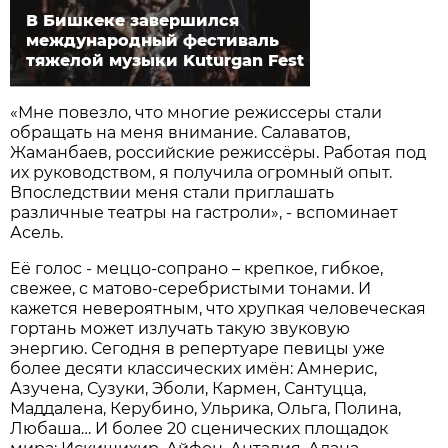
В Бишкеке завершился
международный фестиваль
тяжелой музыки Kuturgan Fest
«Мне повезло, что многие режиссеры стали
обращать на меня внимание. Салаватов,
Жаманбаев, российские режиссёры. Работая под
их руководством, я получила огромный опыт.
Впоследствии меня стали приглашать
различные театры на гастроли», - вспоминает
Асель.
Её голос - меццо-сопрано – крепкое, гибкое,
свежее, с матово-серебристыми тонами. И
кажется невероятным, что хрупкая человеческая
гортань может излучать такую звуковую
энергию. Сегодня в репертуаре певицы уже
более десяти классических имён: Амнерис,
Азучена, Сузуки, Эболи, Кармен, Сантуцца,
Маддалена, Керубино, Ульрика, Ольга, Полина,
Любаша… И более 20 сценических площадок