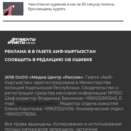
Чем опасно курение и как за 30 секунд помочь
бросающему курить
AIF.KG
РЕКЛАМА В В ГАЗЕТЕ АИФ-КЫРГЫЗСТАН
СООБЩИТЬ В РЕДАКЦИЮ ОБ ОШИБКЕ
2018 ОсОО «Медиа Центр «Россия»
. Газета «АиФ-
Кыргызстан» зарегистрирована в Министерстве
юстиций Кыргызской Республики. Свидетельство о
регистрации средства массовой информации №1920.
Шеф-редактор Владимир Банников: +996555965545, E-
mail:
newsasia@yandex.ru
. Редактор отдела новостей
Елена Короткова: +996312524156. Коммерческий отдел:
+996555718266.
Все права защищены. Копирование и использование
полных материалов запрещено, частичное