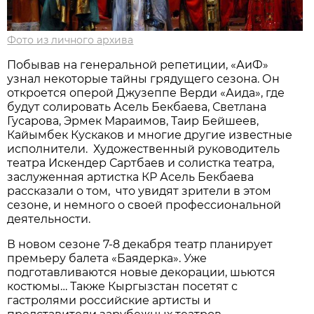
Фото из личного архива
Побывав на генеральной репетиции, «АиФ»
узнал некоторые тайны грядущего сезона. Он
откроется оперой Джузеппе Верди «Аида», где
будут солировать Асель Бекбаева, Светлана
Гусарова, Эрмек Мараимов, Таир Бейшеев,
Кайымбек Кускаков и многие другие известные
исполнители. Художественный руководитель
театра Искендер Сартбаев и солистка театра,
заслуженная артистка КР Асель Бекбаева
рассказали о том, что увидят зрители в этом
сезоне, и немного о своей профессиональной
деятельности.
В новом сезоне 7-8 декабря театр планирует
премьеру балета «Баядерка». Уже
подготавливаются новые декорации, шьются
костюмы… Также Кыргызстан посетят с
гастролями российские артисты и