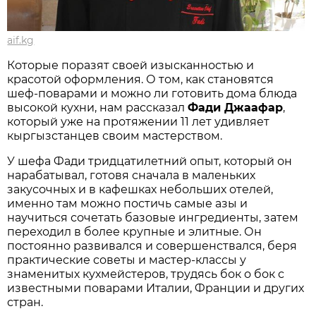
aif.kg
Которые поразят своей изысканностью и
красотой оформления. О том, как становятся
шеф-поварами и можно ли готовить дома блюда
высокой кухни, нам рассказал
Фади Джаафар
,
который уже на протяжении 11 лет удивляет
кыргызстанцев своим мастерством.
У шефа Фади тридцатилетний опыт, который он
нарабатывал, готовя сначала в маленьких
закусочных и в кафешках небольших отелей,
именно там можно постичь самые азы и
научиться сочетать базовые ингредиенты, затем
переходил в более крупные и элитные. Он
постоянно развивался и совершенствался, беря
практические советы и мастер-классы у
знаменитых кухмейстеров, трудясь бок о бок с
известными поварами Италии, Франции и других
стран.