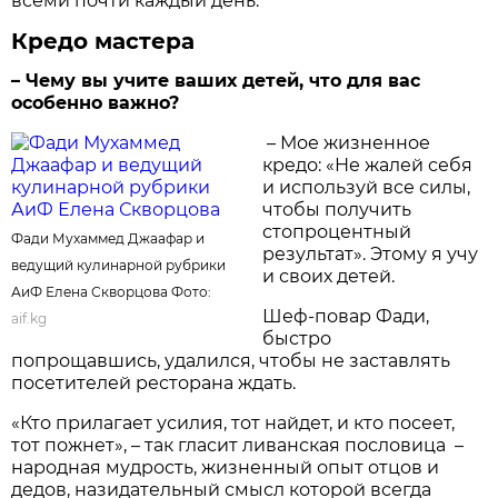
всеми почти каждый день.
Кредо мастера
– Чему вы учите ваших детей, что для вас
особенно важно?
– Мое жизненное
кредо: «Не жалей себя
и используй все силы,
чтобы получить
стопроцентный
Фади Мухаммед Джаафар и
результат». Этому я учу
ведущий кулинарной рубрики
и своих детей.
АиФ Елена Скворцова Фото:
Шеф-повар Фади,
aif.kg
быстро
попрощавшись, удалился, чтобы не заставлять
посетителей ресторана ждать.
«Кто прилагает усилия, тот найдет, и кто посеет,
тот пожнет», – так гласит ливанская пословица –
народная мудрость, жизненный опыт отцов и
дедов, назидательный смысл которой всегда