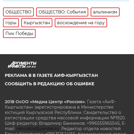
ОБЩЕСТВО
ОБЩЕСТВО: События
альпинизм
горы
Кыргызстан
восхождение на гору
Пик Победы
AIF.KG
РЕКЛАМА В В ГАЗЕТЕ АИФ-КЫРГЫЗСТАН
СООБЩИТЬ В РЕДАКЦИЮ ОБ ОШИБКЕ
2018 ОсОО «Медиа Центр «Россия»
. Газета «АиФ-
Кыргызстан» зарегистрирована в Министерстве
юстиций Кыргызской Республики. Свидетельство о
регистрации средства массовой информации №1920.
Шеф-редактор Владимир Банников: +996555965545, E-
mail:
newsasia@yandex.ru
. Редактор отдела новостей