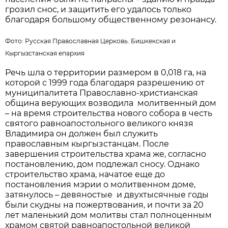
грозил снос, и защитить его удалось только
благодаря большому общественному резонансу.
Фото: Русская Православная Церковь. Бишкекская и
Кыргызстанская епархия
Речь шла о территории размером в 0,018 га, на
которой с 1999 года благодаря разрешению от
муниципалитета Православно-христианская
община верующих возводила молитвенный дом
– на время строительства нового собора в честь
святого равноапостольного великого князя
Владимира он должен был служить
православным кыргызстанцам. После
завершения строительства храма же, согласно
постановлению, дом подлежал сносу. Однако
строительство храма, начатое еще до
постановления мэрии о молитвенном доме,
затянулось – девяностые и двухтысячные годы
были скудны на пожертвования, и почти за 20
лет маленький дом молитвы стал полноценным
храмом святой равноапостольной великой