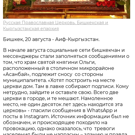
Русская Православная Церковь. Бишкекская и
Кыргызстанская епархия
Бишкек, 20 августа - Аиф-Кыргызстан.
В начале августа социальные сети бишкекчан и
мессенджеры стали заполняться сообщениями о
том, что храм святой княгини Ольги,
расположенный в столичном микрорайоне
«Асанбай», подлежит сносу со стороны
муниципалитета. «Хотят построить на месте
церкви дом. Там в лавке собирают подписи. Кому
нетрудно, зайдите и оставьте свою. Всего две
церкви в городе, и те мешают. Намоленное
место, не один десяток лет здесь находится эта
церковь» - гласили сообщения в WhatsApp и
посты в Instagram. Источник информации был не
обозначен, и происходящее походило на
провокацию, однако оказалось, что тревоги
населения были не напрасны – зданию и правда