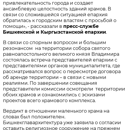
привлекательность города и создает
ансамблевую целостность зданий храмов. В
связи со сложившейся ситуацией епархия
обратилась к городским властям с просьбой о
помощи», - рассказали в
пресс-службе
Бишкекской и Кыргызстанской епархии
.
В связи со спорным вопросом и большим
резонансом на территории собора святого
равноапостольного великого князя Владимира
состоялась встреча представителей епархии с
представителями органов муниципалитета, где
рассматривался вопрос о пересмотре договора
об аренде территории – в связи с новыми
реалиями. По завершении совещания
представители комиссии осмотрели территории
обоих храмов и ознакомились с эскизами
проектов всего храмового комплекса.
Вердикт в отношении маленького храма на
словах был положителен.
Бишкекглавархитектура уже заявила о согласии
оставить религиозное сооружение на прежнем