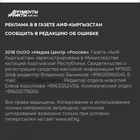
AIF.KG
РЕКЛАМА В В ГАЗЕТЕ АИФ-КЫРГЫЗСТАН
СООБЩИТЬ В РЕДАКЦИЮ ОБ ОШИБКЕ
2018 ОсОО «Медиа Центр «Россия»
. Газета «АиФ-
Кыргызстан» зарегистрирована в Министерстве
юстиций Кыргызской Республики. Свидетельство о
регистрации средства массовой информации №1920.
Шеф-редактор Владимир Банников: +996555965545, E-
mail:
newsasia@yandex.ru
. Редактор отдела новостей
Елена Короткова: +996312524156. Коммерческий отдел:
+996555718266.
Все права защищены. Копирование и использование
полных материалов запрещено, частичное
цитирование возможно только при условии
гиперссылки на сайт www.aif.kg.
stat@aif.ru