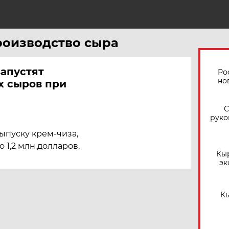
производство сыра
запустят
Ро
но
х сыров при
С
руко
ыпуску крем-чиза,
 1,2 млн долларов.
Кы
эк
Кы