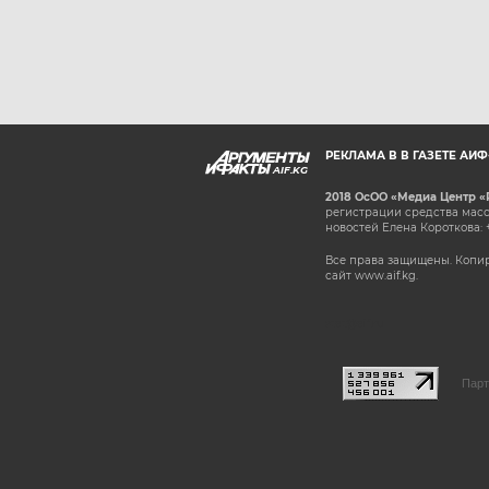
РЕКЛАМА В В ГАЗЕТЕ АИ
AIF.KG
2018 ОсОО «Медиа Центр «
регистрации средства масс
новостей Елена Короткова: 
Все права защищены. Копир
сайт www.aif.kg.
stat@aif.ru
Парт