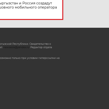
ыргызстан и Россия создадут
шовного мобильного оператора
ргызской Республики. Свидетельство о
il:
newsasia@yandex.ru
. Редактор отдела
озможно только при условии гиперссылки на