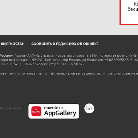
К
бес
Ф-КЫРГЫЗСТАН
СООБЩИТЬ В РЕДАКЦИЮ ОБ ОШИБКЕ
Россия»
. Газета «АиФ-Кыргызстан» зарегистрирована в Министерстве юстиций Кы
овой информации №1920. Шеф-редактор Владимир Банников: +996555965545, E-ma
+996312524156. Коммерческий отдел: +996555718266.
ование и использование полных материалов запрещено, частичное цитирование в
16+
нер рамблера