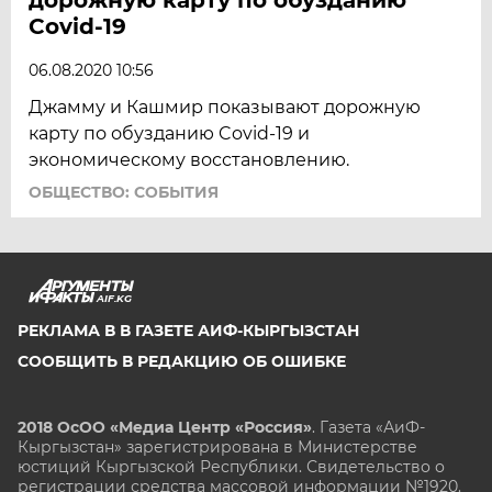
ЮГРА
Covid-19
ЯКУТИЯ
06.08.2020 10:56
ЯМАЛ
Джамму и Кашмир показывают дорожную
ЯРОСЛАВЛЬ
карту по обузданию Covid-19 и
экономическому восстановлению.
ОБЩЕСТВО: СОБЫТИЯ
AIF.KG
РЕКЛАМА В В ГАЗЕТЕ АИФ-КЫРГЫЗСТАН
СООБЩИТЬ В РЕДАКЦИЮ ОБ ОШИБКЕ
2018 ОсОО «Медиа Центр «Россия»
. Газета «АиФ-
Кыргызстан» зарегистрирована в Министерстве
юстиций Кыргызской Республики. Свидетельство о
регистрации средства массовой информации №1920.