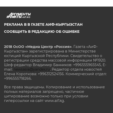
AIF.KG
РЕКЛАМА В В ГАЗЕТЕ АИФ-КЫРГЫЗСТАН
СООБЩИТЬ В РЕДАКЦИЮ ОБ ОШИБКЕ
2018 ОсОО «Медиа Центр «Россия»
. Газета «АиФ-
Кыргызстан» зарегистрирована в Министерстве
юстиций Кыргызской Республики. Свидетельство о
регистрации средства массовой информации №1920.
Шеф-редактор Владимир Банников: +996555965545, E-
mail:
newsasia@yandex.ru
. Редактор отдела новостей
Елена Короткова: +996312524156. Коммерческий отдел:
+996555718266.
Все права защищены. Копирование и использование
полных материалов запрещено, частичное
цитирование возможно только при условии
гиперссылки на сайт www.aif.kg.