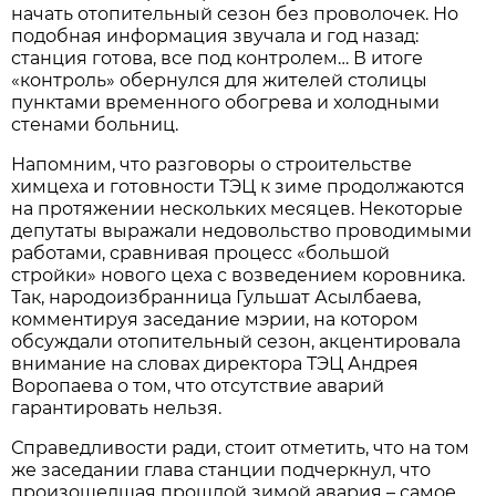
начать отопительный сезон без проволочек. Но
подобная информация звучала и год назад:
станция готова, все под контролем… В итоге
«контроль» обернулся для жителей столицы
пунктами временного обогрева и холодными
стенами больниц.
Напомним, что разговоры о строительстве
химцеха и готовности ТЭЦ к зиме продолжаются
на протяжении нескольких месяцев. Некоторые
депутаты выражали недовольство проводимыми
работами, сравнивая процесс «большой
стройки» нового цеха с возведением коровника.
Так, народоизбранница Гульшат Асылбаева,
комментируя заседание мэрии, на котором
обсуждали отопительный сезон, акцентировала
внимание на словах директора ТЭЦ Андрея
Воропаева о том, что отсутствие аварий
гарантировать нельзя.
Справедливости ради, стоит отметить, что на том
же заседании глава станции подчеркнул, что
произошедшая прошлой зимой авария – самое