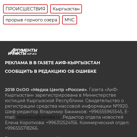
ПРОИСШЕСТВИЯ
Кыргызстан
прорыв горного озера
МЧС
AIF.KG
РЕКЛАМА В В ГАЗЕТЕ АИФ-КЫРГЫЗСТАН
СООБЩИТЬ В РЕДАКЦИЮ ОБ ОШИБКЕ
2018 ОсОО «Медиа Центр «Россия»
. Газета «АиФ-
Кыргызстан» зарегистрирована в Министерстве
юстиций Кыргызской Республики. Свидетельство о
регистрации средства массовой информации №1920.
Шеф-редактор Владимир Банников: +996555965545, E-
mail:
newsasia@yandex.ru
. Редактор отдела новостей
Елена Короткова: +996312524156. Коммерческий отдел:
+996555718266.