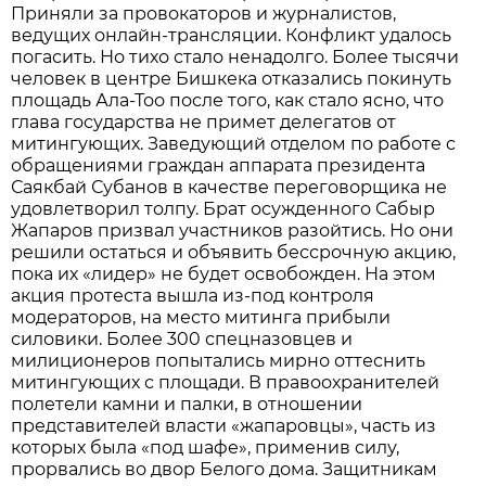
Приняли за провокаторов и журналистов,
ведущих онлайн-трансляции. Конфликт удалось
погасить. Но тихо стало ненадолго. Более тысячи
человек в центре Бишкека отказались покинуть
площадь Ала-Тоо после того, как стало ясно, что
глава государства не примет делегатов от
митингующих. Заведующий отделом по работе с
обращениями граждан аппарата президента
Саякбай Субанов в качестве переговорщика не
удовлетворил толпу. Брат осужденного Сабыр
Жапаров призвал участников разойтись. Но они
решили остаться и объявить бессрочную акцию,
пока их «лидер» не будет освобожден. На этом
акция протеста вышла из-под контроля
модераторов, на место митинга прибыли
силовики. Более 300 спецназовцев и
милиционеров попытались мирно оттеснить
митингующих с площади. В правоохранителей
полетели камни и палки, в отношении
представителей власти «жапаровцы», часть из
которых была «под шафе», применив силу,
прорвались во двор Белого дома. Защитникам