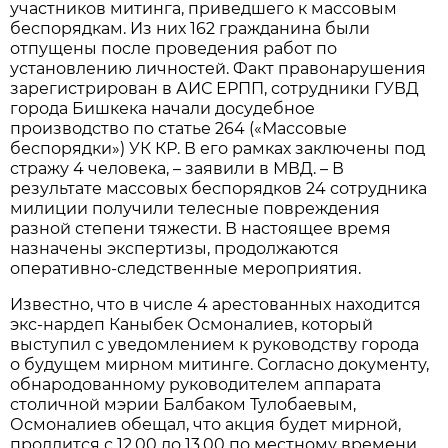
участников митинга, приведшего к массовым
беспорядкам. Из них 162 гражданина были
отпущены после проведения работ по
установлению личностей. Факт правонарушения
зарегистрирован в АИС ЕРПП, сотрудники ГУВД
города Бишкека начали досудебное
производство по статье 264 («Массовые
беспорядки») УК КР. В его рамках заключены под
стражу 4 человека, – заявили в МВД. – В
результате массовых беспорядков 24 сотрудника
милиции получили телесные повреждения
разной степени тяжести. В настоящее время
назначены экспертизы, продолжаются
оперативно-следственные мероприятия.
Известно, что в числе 4 арестованных находится
экс-нардеп Каныбек Осмоналиев, который
выступил с уведомлением к руководству города
о будущем мирном митинге. Согласно документу,
обнародованному руководителем аппарата
столичной мэрии Балбаком Тулобаевым,
Осмоналиев обещал, что акция будет мирной,
продлится с 12.00 до 13.00 по местному времени