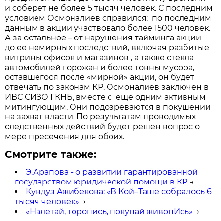
и соберет не более 5 тысяч человек. С последним
условием Осмоналиев справился: по последним
данным в акции участвовало более 1500 человек.
А за остальное – от нарушения тайминга акции
до ее немирных последствий, включая разбитые
витрины офисов и магазинов , а также стекла
автомобилей горожан и более тонны мусора,
оставшегося после «мирной» акции, он будет
отвечать по законам КР. Осмоналиев заключен в
ИВС СИЗО ГКНБ, вместе с еще одним активным
митингующим. Они подозреваются в покушении
на захват власти. По результатам проводимых
следственных действий будет решен вопрос о
мере пресечения для обоих.
Смотрите также:
Э.Арапова - о развитии гарантированной
государством юридической помощи в КР
→
Кундуз Ажибекова: «В Кой–Таше собралось 6
тысяч человек»
→
«Налетай, торопись, покупай живопИсь»
→