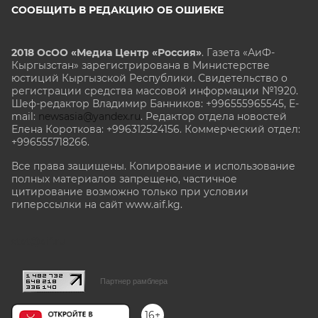
СООБЩИТЬ В РЕДАКЦИЮ ОБ ОШИБКЕ
2018 ОсОО «Медиа Центр «Россия»
. Газета «АиФ-
Кыргызстан» зарегистрирована в Министерстве
юстиций Кыргызской Республики. Свидетельство о
регистрации средства массовой информации №1920.
Шеф-редактор Владимир Банников: +996555965545, E-
mail:
newsasia@yandex.ru
. Редактор отдела новостей
Елена Короткова: +996312524156. Коммерческий отдел:
+996555718266.
Все права защищены. Копирование и использование
полных материалов запрещено, частичное
цитирование возможно только при условии
гиперссылки на сайт www.aif.kg.
stat@aif.ru
Партнер рамблера
16+