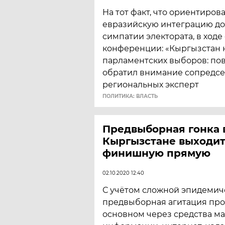
На тот факт, что ориентиров
евразийскую интеграцию до
симпатии электората, в ходе
конференции: «Кыргызстан 
парламентских выборов: пов
обратил внимание сопредсе
региональных эксперт
ПОЛИТИКА: ВЛАСТЬ
Предвыборная гонка 
Кыргызстане выходит
финишную прямую
02.10.2020 12:40
С учётом сложной эпидемич
предвыборная агитация про
основном через средства м