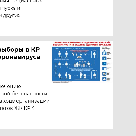
ния, социальные
ыпуска и
и других
выборы в КР
оронавируса
спечению
кой безопасности
в ходе организации
татов ЖК КР 4