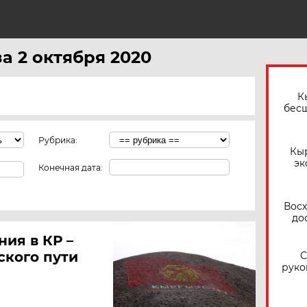
за 2 октября 2020
К
бес
Рубрика:
Кы
эк
Конечная дата:
Восх
до
ия в КР –
ского пути
С
руко