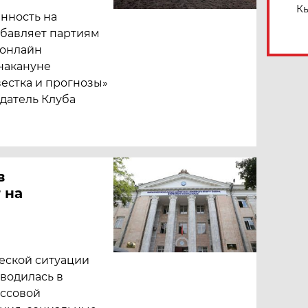
Кы
анность на
бавляет партиям
 онлайн
накануне
естка и прогнозы»
датель Клуба
в
 на
еской ситуации
водилась в
ассовой