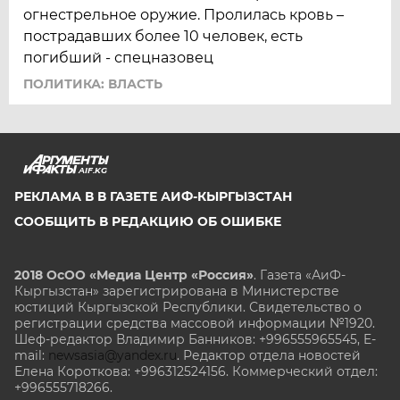
огнестрельное оружие. Пролилась кровь –
пострадавших более 10 человек, есть
погибший - спецназовец
ПОЛИТИКА: ВЛАСТЬ
AIF.KG
РЕКЛАМА В В ГАЗЕТЕ АИФ-КЫРГЫЗСТАН
СООБЩИТЬ В РЕДАКЦИЮ ОБ ОШИБКЕ
2018 ОсОО «Медиа Центр «Россия»
. Газета «АиФ-
Кыргызстан» зарегистрирована в Министерстве
юстиций Кыргызской Республики. Свидетельство о
регистрации средства массовой информации №1920.
Шеф-редактор Владимир Банников: +996555965545, E-
mail:
newsasia@yandex.ru
. Редактор отдела новостей
Елена Короткова: +996312524156. Коммерческий отдел:
+996555718266.