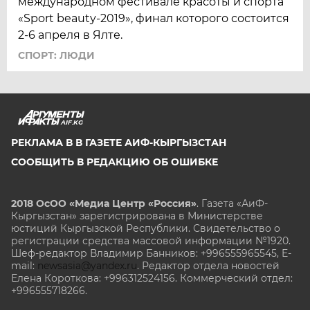
международном фестивале красоты и спорта
«Sport beauty-2019», финал которого состоится
2-6 апреля в Ялте.
СПОРТ: ЛЮДИ
AIF.KG
РЕКЛАМА В В ГАЗЕТЕ АИФ-КЫРГЫЗСТАН
СООБЩИТЬ В РЕДАКЦИЮ ОБ ОШИБКЕ
2018 ОсОО «Медиа Центр «Россия»
. Газета «АиФ-
Кыргызстан» зарегистрирована в Министерстве
юстиций Кыргызской Республики. Свидетельство о
регистрации средства массовой информации №1920.
Шеф-редактор Владимир Банников: +996555965545, E-
mail:
newsasia@yandex.ru
. Редактор отдела новостей
Елена Короткова: +996312524156. Коммерческий отдел:
+996555718266.