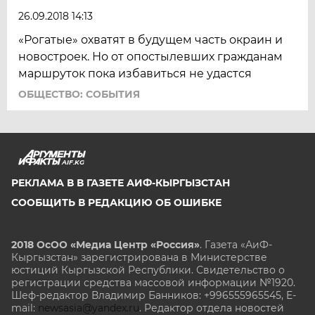
26.09.2018 14:13
«Рогатые» охватят в будущем часть окраин и
новостроек. Но от опостылевших гражданам
маршруток пока избавиться не удастся
ОБЩЕСТВО: СОБЫТИЯ
AIF.KG
РЕКЛАМА В В ГАЗЕТЕ АИФ-КЫРГЫЗСТАН
СООБЩИТЬ В РЕДАКЦИЮ ОБ ОШИБКЕ
2018 ОсОО «Медиа Центр «Россия»
. Газета «АиФ-
Кыргызстан» зарегистрирована в Министерстве
юстиций Кыргызской Республики. Свидетельство о
регистрации средства массовой информации №1920.
Шеф-редактор Владимир Банников: +996555965545, E-
mail:
newsasia@yandex.ru
. Редактор отдела новостей