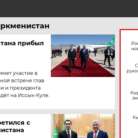
Туркменистан
стана прибыл
Ро
но
С
руко
мет участие в
ной встрече глав
ии и президента
Кы
дёт на Иссык-Куле.
эк
Кы
ретился с
нистана