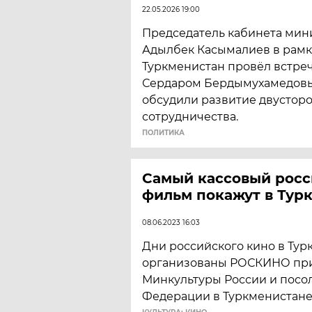
22.05.2026 19:00
Председатель кабинета мин
Адылбек Касымалиев в рамка
Туркменистан провёл встре
Сердаром Бердымухамедовы
обсудили развитие двустор
сотрудничества.
ПОЛИТИКА
Самый кассовый рос
фильм покажут в Туркмен
08.06.2023 16:03
Дни российского кино в Ту
организованы РОСКИНО пр
Минкультуры России и посо
Федерации в Туркменистан