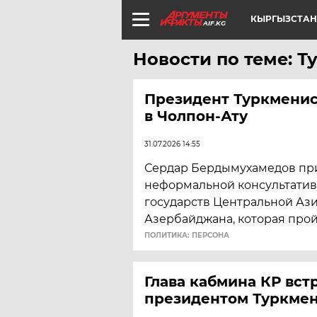
КЫРГЫЗСТАН
AIF.KG
Новости по теме: 
Президент Туркмени
в Чолпон-Ату
31.07.2026 14:55
Сердар Бердымухамедов при
неформальной консультатив
государств Центральной Аз
Азербайджана, которая прой
ПОЛИТИКА: ПЕРСОНА
Глава кабмина КР вст
президентом Туркме