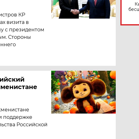
К
бес
истров КР
х визита в
чу с президентом
м. Стороны
оннего
сийский
истане​​​​​​
ркменистане
и поддержке
льства Российской
е