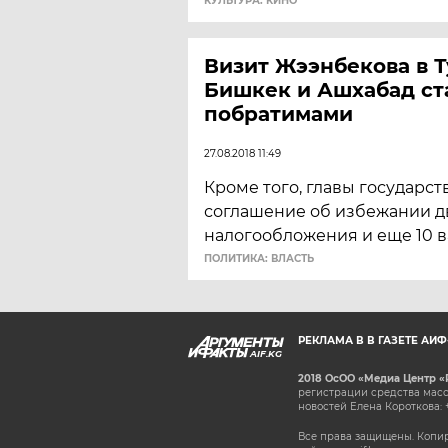
КУЛЬТУРА: КИНО
Визит Жээнбекова в 
Бишкек и Ашхабад ст
побратимами
27.08.2018 11:49
Кроме того, главы государс
соглашение об избежании д
налогообложения и еще 10 
ПОЛИТИКА: ВЛАСТЬ
РЕКЛАМА В В ГАЗЕТЕ АИ
AIF.KG
2018 ОсОО «Медиа Центр «
регистрации средства масс
новостей Елена Короткова: 
Все права защищены. Копир