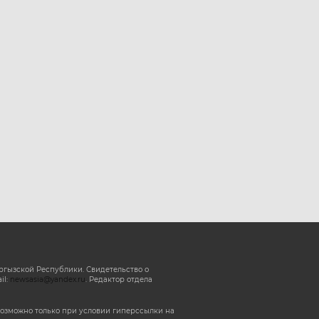
ргызской Республики. Свидетельство о
il:
newsasia@yandex.ru
. Редактор отдела
озможно только при условии гиперссылки на