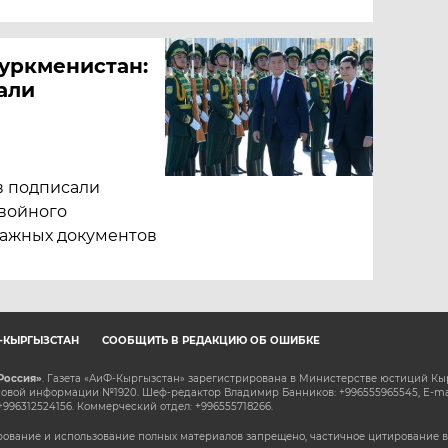
Туркменистан:
али
тв подписали
войного
важных документов
Ф-КЫРГЫЗСТАН
СООБЩИТЬ В РЕДАКЦИЮ ОБ ОШИБКЕ
Россия»
. Газета «АиФ-Кыргызстан» зарегистрирована в Министерстве юстиций Кы
овой информации №1920. Шеф-редактор Владимир Банников: +996555965545, E-ma
+996312524156. Коммерческий отдел: +996555718266.
ование и использование полных материалов запрещено, частичное цитирование в