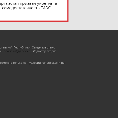
ргызстан призвал укреплять
самодостаточность ЕАЭС
ргызской Республики. Свидетельство о
il:
newsasia@yandex.ru
. Редактор отдела
озможно только при условии гиперссылки на