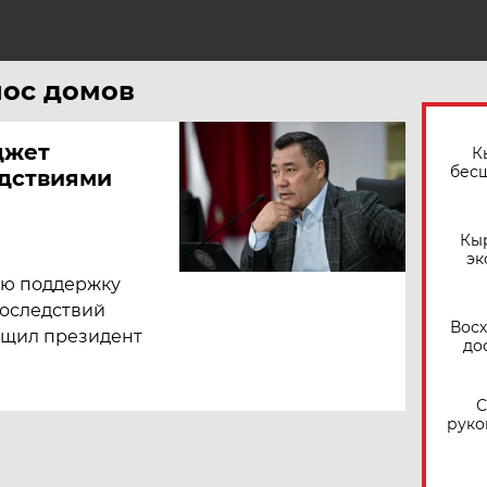
нос домов
джет
К
бес
едствиями
Кы
эк
ую поддержку
последствий
Восх
бщил президент
до
С
руко