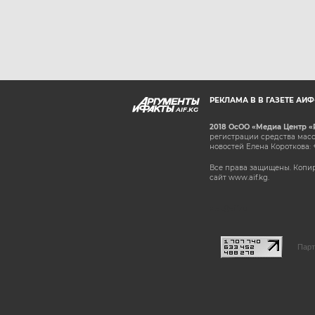
РЕКЛАМА В В ГАЗЕТЕ АИ
AIF.KG
2018 ОсОО «Медиа Центр «
регистрации средства масс
новостей Елена Короткова: 
Все права защищены. Копир
сайт www.aif.kg.
stat@aif.ru
Парт