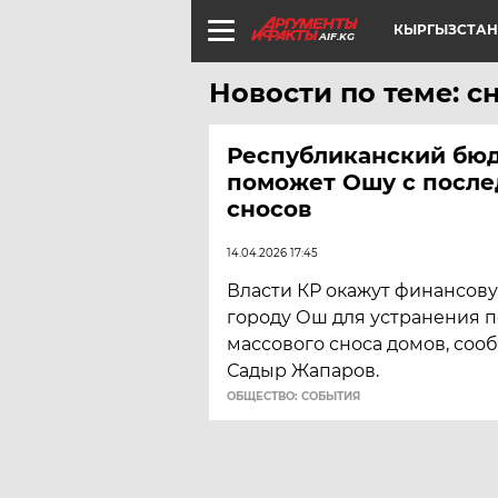
КЫРГЫЗСТАН
AIF.KG
Новости по теме: с
Республиканский бю
поможет Ошу с посл
сносов
14.04.2026 17:45
Власти КР окажут финансов
городу Ош для устранения 
массового сноса домов, соо
Садыр Жапаров.
ОБЩЕСТВО: СОБЫТИЯ