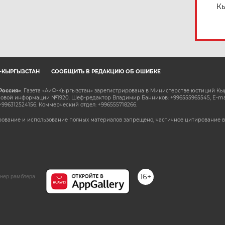
Кы
Ф-КЫРГЫЗСТАН
СООБЩИТЬ В РЕДАКЦИЮ ОБ ОШИБКЕ
Россия»
. Газета «АиФ-Кыргызстан» зарегистрирована в Министерстве юстиций Кы
овой информации №1920. Шеф-редактор Владимир Банников: +996555965545, E-ma
+996312524156. Коммерческий отдел: +996555718266.
ование и использование полных материалов запрещено, частичное цитирование в
16+
нер рамблера