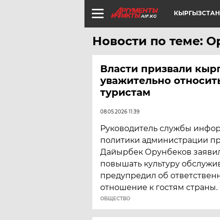
КЫРГЫЗСТАН
AIF.KG
Новости по теме: 
Власти призвали кыр
уважительно относит
туристам
08.05.2026 11:39
Руководитель службы инфо
политики администрации п
Дайырбек Орунбеков заявил
повышать культуру обслужи
предупредил об ответственн
отношение к гостям страны.
ОБЩЕСТВО