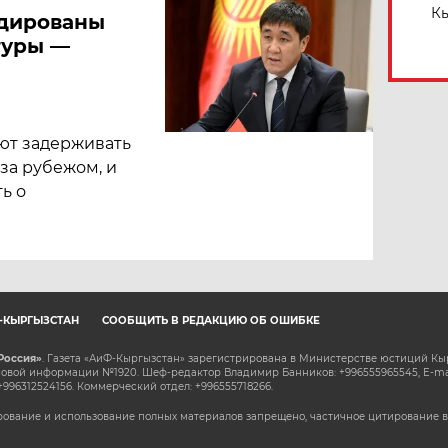
Кы
идированы
туры —
ют задерживать
за рубежом, и
ь о
Ф-КЫРГЫЗСТАН
СООБЩИТЬ В РЕДАКЦИЮ ОБ ОШИБКЕ
Россия»
. Газета «АиФ-Кыргызстан» зарегистрирована в Министерстве юстиций Кы
овой информации №1920. Шеф-редактор Владимир Банников: +996555965545, E-ma
+996312524156. Коммерческий отдел: +996555718266.
ование и использование полных материалов запрещено, частичное цитирование в