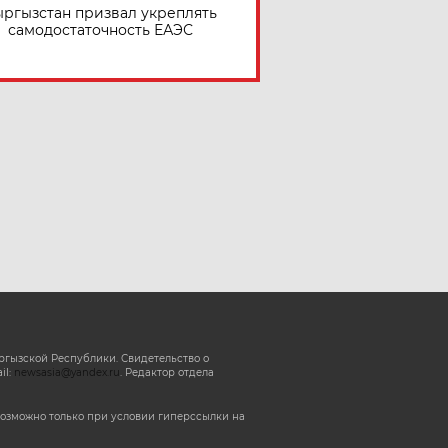
ргызстан призвал укреплять
самодостаточность ЕАЭС
ргызской Республики. Свидетельство о
il:
newsasia@yandex.ru
. Редактор отдела
озможно только при условии гиперссылки на