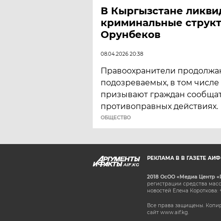
В Кыргызстане ликв
криминальные струк
Орунбеков
08.04.2026 20:38
Правоохранители продолжа
подозреваемых, в том числе 
призывают граждан сообщат
противоправных действиях.
ОБЩЕСТВО
РЕКЛАМА В В ГАЗЕТЕ АИ
AIF.KG
2018 ОсОО «Медиа Центр «
регистрации средства масс
новостей Елена Короткова: 
Все права защищены. Копир
сайт www.aif.kg.