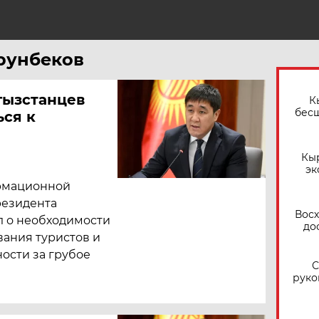
Орунбеков
гызстанцев
К
бес
ься к
Кы
эк
рмационной
резидента
Восх
 о необходимости
до
вания туристов и
ости за грубое
С
руко