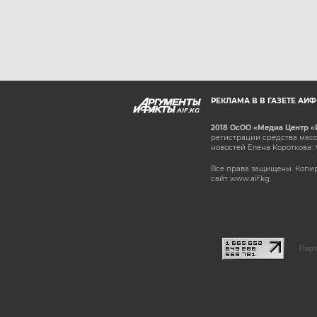
РЕКЛАМА В В ГАЗЕТЕ АИ
AIF.KG
2018 ОсОО «Медиа Центр «
регистрации средства масс
новостей Елена Короткова: 
Все права защищены. Копир
сайт www.aif.kg.
stat@aif.ru
Парт