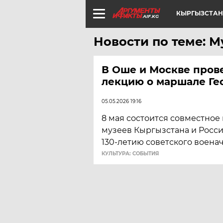
КЫРГЫЗСТАН
AIF.KG
Новости по теме: 
В Оше и Москве пров
лекцию о маршале Ге
05.05.2026 19:16
8 мая состоится совместно
музеев Кыргызстана и Росс
130-летию советского воена
КУЛЬТУРА: СОБЫТИЯ