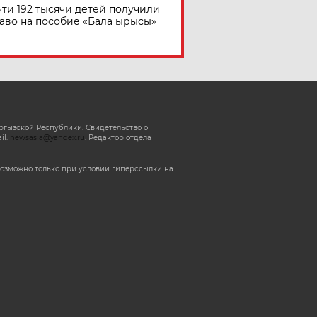
ти 192 тысячи детей получили
аво на пособие «Бала ырысы»
ргызской Республики. Свидетельство о
il:
newsasia@yandex.ru
. Редактор отдела
озможно только при условии гиперссылки на