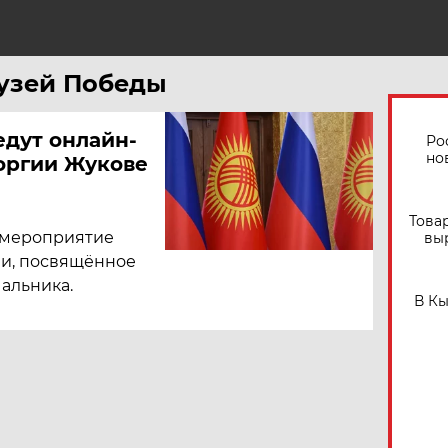
Музей Победы
едут онлайн-
Ро
но
оргии Жукове
Това
е мероприятие
вы
ии, посвящённое
чальника.
В К