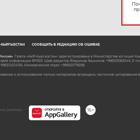
Поч
пр
Ф-КЫРГЫЗСТАН
СООБЩИТЬ В РЕДАКЦИЮ ОБ ОШИБКЕ
Россия»
. Газета «АиФ-Кыргызстан» зарегистрирована в Министерстве юстиций Кы
овой информации №1920. Шеф-редактор Владимир Банников: +996555965545, E-ma
+996312524156. Коммерческий отдел: +996555718266.
ование и использование полных материалов запрещено, частичное цитирование в
16+
нер рамблера