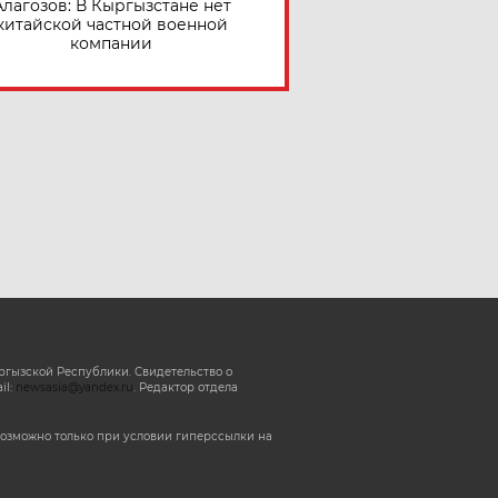
Алагозов: В Кыргызстане нет
китайской частной военной
компании
ргызской Республики. Свидетельство о
il:
newsasia@yandex.ru
. Редактор отдела
озможно только при условии гиперссылки на