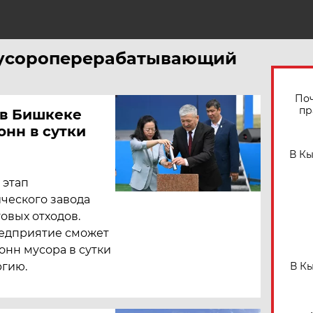
 мусороперерабатывающий
Поч
пр
 в Бишкеке
онн в сутки
В К
 этап
ического завода
овых отходов.
едприятие сможет
онн мусора в сутки
ргию.
В К