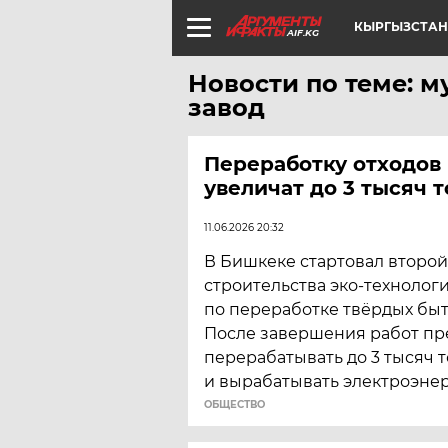
КЫРГЫЗСТАН
AIF.KG
Новости по теме:
завод
Переработку отходов
увеличат до 3 тысяч т
11.06.2026 20:32
В Бишкеке стартовал второй
строительства эко-технолог
по переработке твёрдых быт
После завершения работ пр
перерабатывать до 3 тысяч т
и вырабатывать электроэне
ОБЩЕСТВО