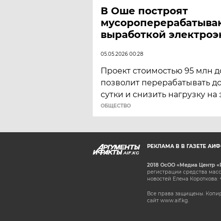
В Оше построят
мусороперерабатыва
выработкой электроэ
05.05.2026 00:28
Проект стоимостью 95 млн 
позволит перерабатывать до
сутки и снизить нагрузку на
ОБЩЕСТВО
РЕКЛАМА В В ГАЗЕТЕ АИ
AIF.KG
2018 ОсОО «Медиа Центр «
регистрации средства масс
новостей Елена Короткова: 
Все права защищены. Копир
сайт www.aif.kg.