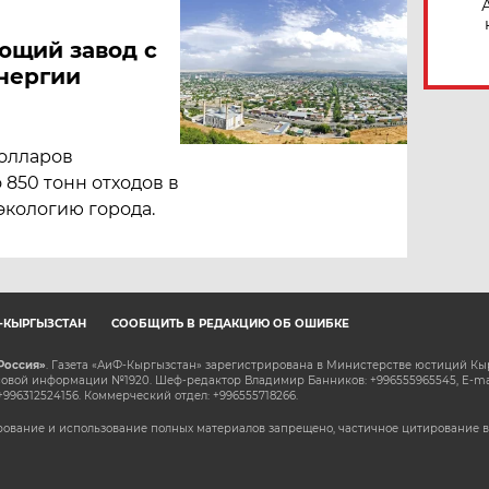
ющий завод с
нергии
долларов
 850 тонн отходов в
 экологию города.
Ф-КЫРГЫЗСТАН
СООБЩИТЬ В РЕДАКЦИЮ ОБ ОШИБКЕ
Россия»
. Газета «АиФ-Кыргызстан» зарегистрирована в Министерстве юстиций Кы
овой информации №1920. Шеф-редактор Владимир Банников: +996555965545, E-ma
+996312524156. Коммерческий отдел: +996555718266.
ование и использование полных материалов запрещено, частичное цитирование в