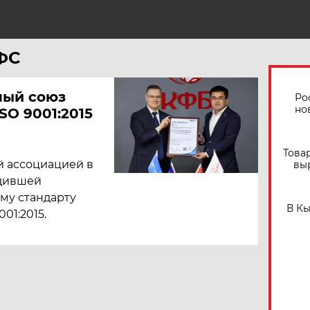
КФС
ный союз
Ро
но
SO 9001:2015
Това
й ассоциацией в
вы
рдившей
му стандарту
В К
01:2015.