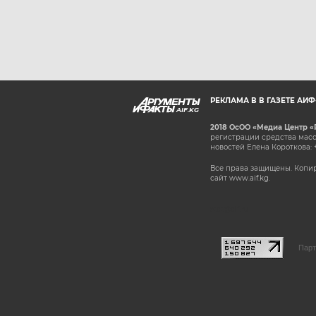
РЕКЛАМА В В ГАЗЕТЕ АИ
AIF.KG
2018 ОсОО «Медиа Центр «
регистрации средства масс
новостей Елена Короткова: 
Все права защищены. Копир
сайт www.aif.kg.
stat@aif.ru
Парт