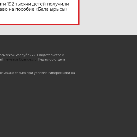
ти 192 тысячи детей получили
аво на пособие «Бала ырысы»
ргызской Республики. Свидетельство о
il:
newsasia@yandex.ru
. Редактор отдела
озможно только при условии гиперссылки на