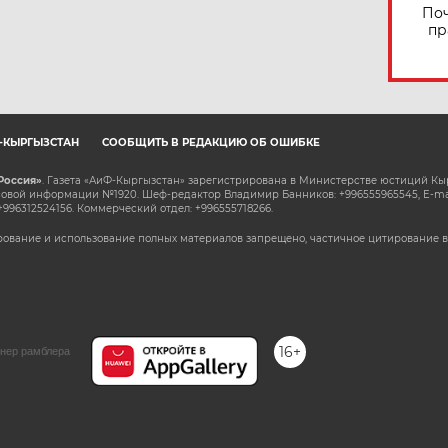
Поч
пр
Ф-КЫРГЫЗСТАН
СООБЩИТЬ В РЕДАКЦИЮ ОБ ОШИБКЕ
Россия»
. Газета «АиФ-Кыргызстан» зарегистрирована в Министерстве юстиций Кы
овой информации №1920. Шеф-редактор Владимир Банников: +996555965545, E-ma
+996312524156. Коммерческий отдел: +996555718266.
ование и использование полных материалов запрещено, частичное цитирование в
16+
нер рамблера