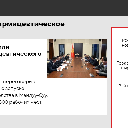
фармацевтическое
Ро
но
или
цевтического
Това
вы
л переговоры с
В К
о запуске
ства в Майлуу-Суу.
800 рабочих мест.