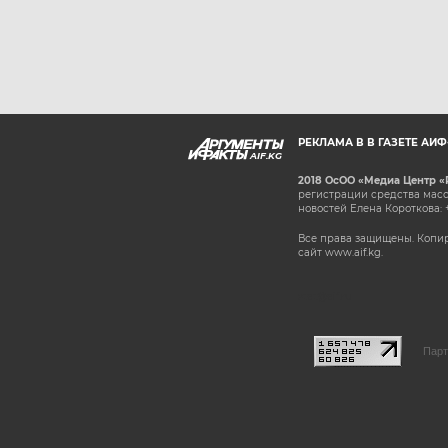
РЕКЛАМА В В ГАЗЕТЕ АИ
AIF.KG
2018 ОсОО «Медиа Центр «
регистрации средства масс
новостей Елена Короткова: 
Все права защищены. Копир
сайт www.aif.kg.
stat@aif.ru
Парт