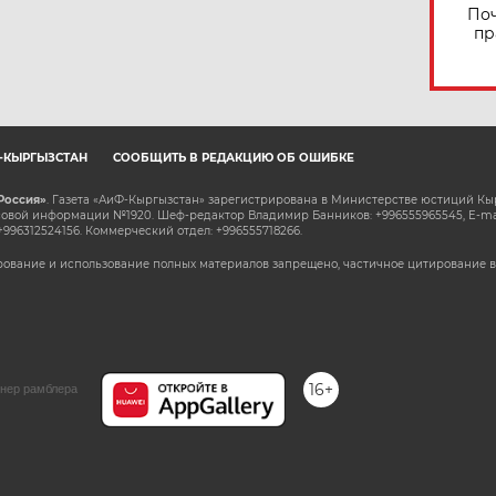
Поч
пр
Ф-КЫРГЫЗСТАН
СООБЩИТЬ В РЕДАКЦИЮ ОБ ОШИБКЕ
Россия»
. Газета «АиФ-Кыргызстан» зарегистрирована в Министерстве юстиций Кы
овой информации №1920. Шеф-редактор Владимир Банников: +996555965545, E-ma
+996312524156. Коммерческий отдел: +996555718266.
ование и использование полных материалов запрещено, частичное цитирование в
16+
нер рамблера