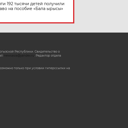
ти 192 тысячи детей получили
аво на пособие «Бала ырысы»
ргызской Республики. Свидетельство о
il:
newsasia@yandex.ru
. Редактор отдела
озможно только при условии гиперссылки на