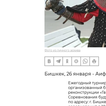
Фото из личного архива
Бишкек, 26 января - Аи
Ежегодный турнир
организованный б
реконструкции «Гва
Соревнования буд
по адресу: г. Бишке