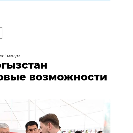
я: 1 минута
ргызстан
овые возможности