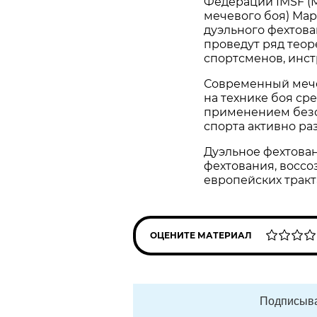
Федерации IMSF (
мечевого боя) Ма
дуэльного фехтов
проведут ряд теор
спортсменов, инст
Современный мече
на технике боя с
применением безо
спорта активно раз
Дуэльное фехтован
фехтования, воссо
европейских тракта
ОЦЕНИТЕ МАТЕРИАЛ
Подписыва