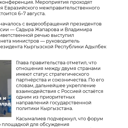
конференция. Мероприятия проходят
ия Евразийского межправительственного
тоится 6–7 августа.
началось с видеообращений президентов
ссии — Садыра Жапарова и Владимира
риветственной речью выступил
инета министров — руководитель
езидента Кыргызской Республики Адылбек
Глава правительства отметил, что
отношения между двумя странами
имеют статус стратегического
партнёрства и союзничества. По его
словам, дальнейшее укрепление
взаимодействия с Россией остаётся
одним из приоритетных
а и
направлений государственной
млрд
политики Кыргызстана.
Касымалиев подчеркнул, что форум
о площадкой для обсуждения