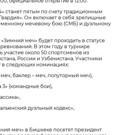
00, официальное открытие в 12:00.
4» станет пятым по счету традиционным
Гвардия». Он включает в себя зрелищные
еменному мечевому бою (СМБ) и дуэльному
 «Зимний меч» будет проходить в статусе
евнований. В этом году в турнире
 участие около 50 спортсменов из
хстана, России и Узбекистана. Участники
у в следующих номинациях:
– меч, баклер – меч, полуторный меч),
а 3» (командные бои),
ассика»,
тальянский дуэльный кодекс»,
ний меч» в Бишкеке посетят президент