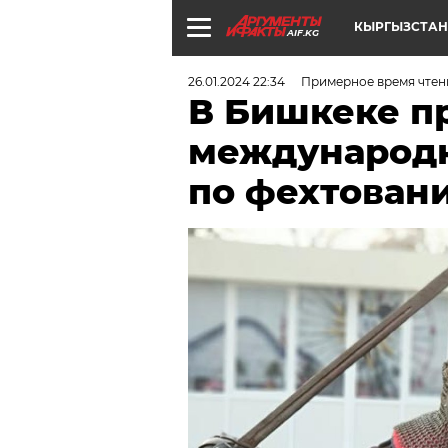
КЫРГЫЗСТАН
AIF.KG
26.01.2024 22:34
Примерное время чтени
В Бишкеке п
международн
по фехтован