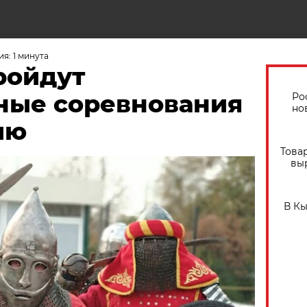
я: 1 минута
ройдут
ые соревнования
Ро
но
ию
Това
вы
В К