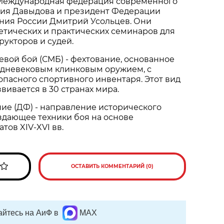
Международная федерация современного
рия Давыдова и президент Федерации
ания России Дмитрий Усольцев. Они
етических и практических семинаров для
рукторов и судей.
вой бой (СМБ) - фехтование, основанное
редневековым клинковым оружием, с
пасного спортивного инвентаря. Этот вид
вивается в 30 странах мира.
ие (ДФ) - направление исторического
здающее техники боя на основе
тов XIV-XVI вв.
ОСТАВИТЬ КОММЕНТАРИЙ (0)
йтесь на АиФ в
MAX