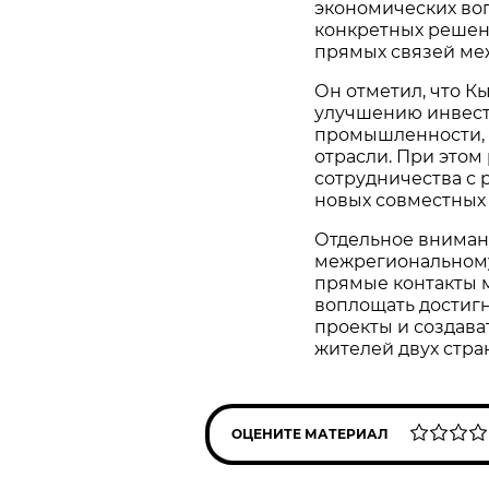
экономических во
конкретных решени
прямых связей меж
Он отметил, что К
улучшению инвест
промышленности, э
отрасли. При этом
сотрудничества с
новых совместных
Отдельное вниман
межрегиональному
прямые контакты 
воплощать достиг
проекты и создава
жителей двух стра
ОЦЕНИТЕ МАТЕРИАЛ