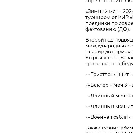
соревнований в 10:
«Зимний меч - 202
турниром от КИР «
поединки по совр
фехтованию (ДФ).
Второй год подряд
международных сор
планируют принять
Кыргызстана, Каза
сразятся за побед
• «Триатлон» (щит 
• «Баклер – меч 3 н
• «Длинный меч: кл
• «Длинный меч: и
• «Военная сабля».
Также турнир «Зим