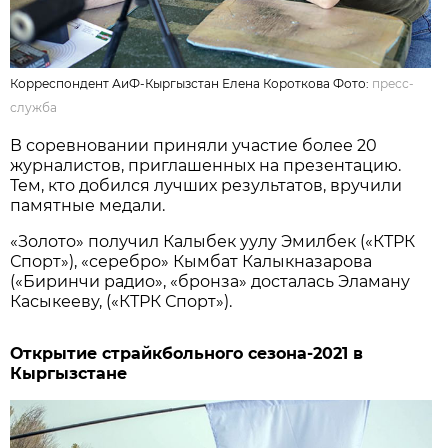
Корреспондент АиФ-Кыргызстан Елена Короткова Фото:
пресс-
служба
В соревновании приняли участие более 20
журналистов, приглашенных на презентацию.
Тем, кто добился лучших результатов, вручили
памятные медали.
«Золото» получил Калыбек уулу Эмилбек («КТРК
Спорт»), «серебро» Кымбат Калыкназарова
(«Биринчи радио», «бронза» досталась Эламану
Касыкееву, («КТРК Спорт»).
Открытие страйкбольного сезона-2021 в
Кыргызстане