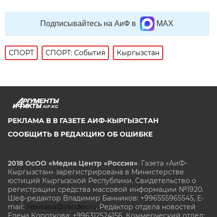
Подписывайтесь на АиФ в
MAX
СПОРТ
СПОРТ: События
Кыргызстан
AIF.KG
РЕКЛАМА В В ГАЗЕТЕ АИФ-КЫРГЫЗСТАН
СООБЩИТЬ В РЕДАКЦИЮ ОБ ОШИБКЕ
2018 ОсОО «Медиа Центр «Россия»
. Газета «АиФ-
Кыргызстан» зарегистрирована в Министерстве
юстиций Кыргызской Республики. Свидетельство о
регистрации средства массовой информации №1920.
Шеф-редактор Владимир Банников: +996555965545, E-
mail:
newsasia@yandex.ru
. Редактор отдела новостей
Елена Короткова: +996312524156. Коммерческий отдел: