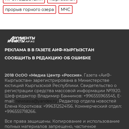
прорыв горного озера
МЧС
AIF.KG
РЕКЛАМА В В ГАЗЕТЕ АИФ-КЫРГЫЗСТАН
СООБЩИТЬ В РЕДАКЦИЮ ОБ ОШИБКЕ
2018 ОсОО «Медиа Центр «Россия»
. Газета «АиФ-
Кыргызстан» зарегистрирована в Министерстве
юстиций Кыргызской Республики. Свидетельство о
регистрации средства массовой информации №1920.
Шеф-редактор Владимир Банников: +996555965545, E-
mail:
newsasia@yandex.ru
. Редактор отдела новостей
Елена Короткова: +996312524156. Коммерческий отдел:
+996555718266.
Все права защищены. Копирование и использование
полных материалов запрещено, частичное