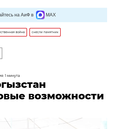
йтесь на АиФ в
MAX
ественная война
снесли памятник
я: 1 минута
ргызстан
овые возможности