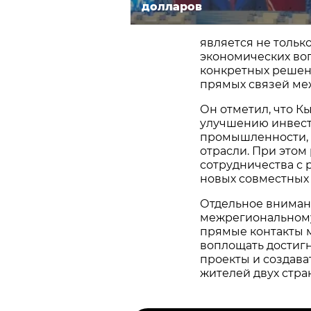
долларов
является не тольк
экономических во
конкретных решени
прямых связей меж
Он отметил, что К
улучшению инвест
промышленности, э
отрасли. При этом
сотрудничества с
новых совместных
Отдельное вниман
межрегиональному
прямые контакты 
воплощать достиг
проекты и создава
жителей двух стра