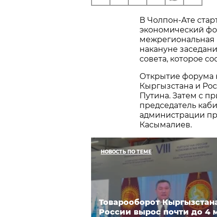
В Чолпон-Ате стар
экономический фо
межрегиональная 
накануне заседан
совета, которое сос
Открытие форума 
Кыргызстана и Ро
Путина. Затем с п
председатель каб
администрации пр
Касымалиев.
НОВОСТЬ ПО ТЕМЕ
Товарооборот Кыргызстан
России вырос почти до 4 