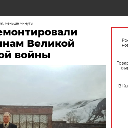
ия: меньше минуты
емонтировали
инам Великой
Ро
но
ой войны
Това
вы
В К