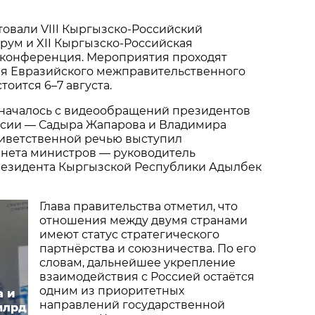
товали VIII Кыргызско-Российский
рум и XII Кыргызско-Российская
конференция. Мероприятия проходят
ия Евразийского межправительственного
тоится 6–7 августа.
началось с видеообращений президентов
ссии — Садыра Жапарова и Владимира
риветственной речью выступил
инета министров — руководитель
езидента Кыргызской Республики Адылбек
Глава правительства отметил, что
отношения между двумя странами
имеют статус стратегического
партнёрства и союзничества. По его
словам, дальнейшее укрепление
взаимодействия с Россией остаётся
одним из приоритетных
а и
направлений государственной
млрд