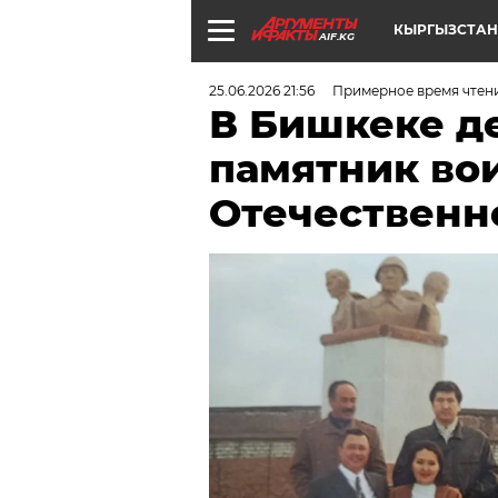
КЫРГЫЗСТАН
AIF.KG
25.06.2026 21:56
Примерное время чтен
В Бишкеке д
памятник во
Отечественн