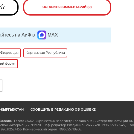
ОСТАВИТЬ КОММЕНТАРИЙ (0)
йтесь на АиФ в
MAX
 Федерация
Кыргызская Республика
кий форум
Ф-КЫРГЫЗСТАН
СООБЩИТЬ В РЕДАКЦИЮ ОБ ОШИБКЕ
Россия»
. Газета «АиФ-Кыргызстан» зарегистрирована в Министерстве юстиций Кы
овой информации №1920. Шеф-редактор Владимир Банников: +996555965545, E-ma
+996312524156. Коммерческий отдел: +996555718266.