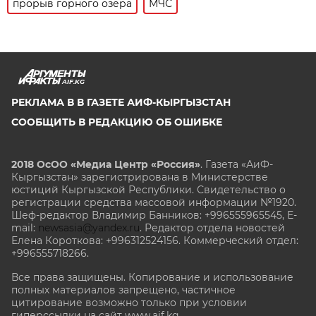
прорыв горного озера
МЧС
AIF.KG
РЕКЛАМА В В ГАЗЕТЕ АИФ-КЫРГЫЗСТАН
СООБЩИТЬ В РЕДАКЦИЮ ОБ ОШИБКЕ
2018 ОсОО «Медиа Центр «Россия»
. Газета «АиФ-
Кыргызстан» зарегистрирована в Министерстве
юстиций Кыргызской Республики. Свидетельство о
регистрации средства массовой информации №1920.
Шеф-редактор Владимир Банников: +996555965545, E-
mail:
newsasia@yandex.ru
. Редактор отдела новостей
Елена Короткова: +996312524156. Коммерческий отдел:
+996555718266.
Все права защищены. Копирование и использование
полных материалов запрещено, частичное
цитирование возможно только при условии
гиперссылки на сайт www.aif.kg.